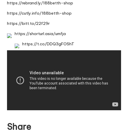
https://rebrand.ly/188betth-shop
https://cutly.info/188betth-shop
https://bitt.to/22f29r
https://shorturl.asia/umfja
https://t.co/DDQ3gFOShT
Share