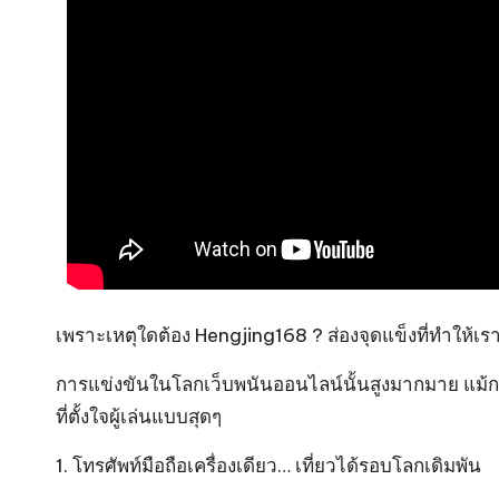
เพราะเหตุใดต้อง Hengjing168 ? ส่องจุดแข็งที่ทำให้เรา
การแข่งขันในโลกเว็บพนันออนไลน์นั้นสูงมากมาย แม้กร
ที่ตั้งใจผู้เล่นแบบสุดๆ
1. โทรศัพท์มือถือเครื่องเดียว… เที่ยวได้รอบโลกเดิมพัน