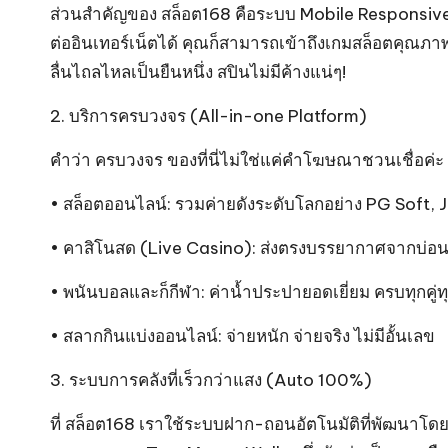
ส่วนสำคัญของ สล็อต168 คือระบบ Mobile Responsive ที่
ต่ออินเทอร์เน็ตได้ คุณก็สามารถเข้าถึงเกมสล็อตคุณภ
ลื่นไถลไหลเป็นยืนหนึ่ง สปินไม่มีค้างแน่ๆ!
2. บริการครบวงจร (All-in-one Platform)
คำว่า ครบวงจร ของที่นี่ไม่ใช่แค่คำโฆษณาชวนเชื่อค่ะ 
• สล็อตออนไลน์: รวมค่ายดังระดับโลกอย่าง PG Soft,
• คาสิโนสด (Live Casino): ส่งตรงบรรยากาศจากบ่อ
• พนันบอลและก็กีฬา: ค่าน้ำประปายอดเยี่ยม ครบทุกคู่ทุ
• สลากกินแบ่งออนไลน์: จ่ายหนัก จ่ายจริง ไม่มีอั้นเลข
3. ระบบการคลังที่เร็วกว่าแสง (Auto 100%)
ที่
สล็อต168
เราใช้ระบบฝาก-ถอนอัตโนมัติที่พัฒนาโดยกลุ