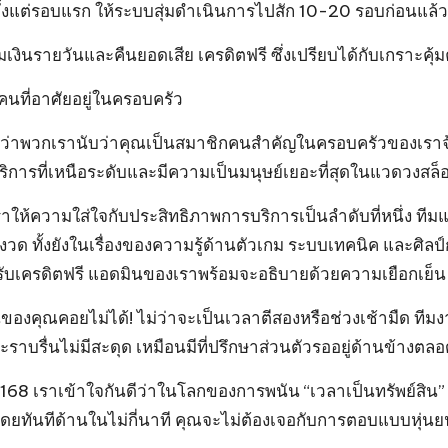
ำลังตั้งแต่รอบแรก ให้ระบบสุ่มดำเนินการไปสัก 10-20 รอบก่อนแล้ว
มเงินรายวันและคืนยอดเสีย เครดิตฟรี ซึ่งเปรียบได้กับเกราะคุ้
นที่อาศัยอยู่ในครอบครัว
ต่ว่าพวกเรานับว่าคุณเป็นสมาชิกคนสำคัญในครอบครัวของเราจ้ะ สิ
การที่เหนือระดับและมีความเป็นมนุษย์เยอะที่สุดในแวดวงสล
ราให้ความใส่ใจกับประสิทธิภาพการบริการเป็นลำดับที่หนึ่ง ท
มงวด ทั้งยังในเรื่องของความรู้ด้านตัวเกม ระบบเทคนิค และศิล
เครดิตฟรี แอดมินของเราพร้อมจะอธิบายด้วยความเยือกเย็น อ่
ของคุณคอยไม่ได้! ไม่ว่าจะเป็นเวลาตีสองหรือช่วงเช้ามืด ท
ะราบรื่นไม่มีสะดุด เหมือนมีที่ปรึกษาส่วนตัวรออยู่ด้านข้างตล
g168
เราเข้าใจกันดีว่าในโลกของการพนัน “เวลาเป็นทรัพย์สิน”
โดยทันทีด้านในไม่กี่นาที คุณจะไม่ต้องเจอกับการตอบแบบหุ่นย