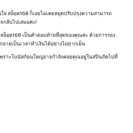
่นใจ สล็อต168 ก็เลยไม่เคยหยุดปรับปรุงความสามารถ
มใจกลับไปเสมอค่ะ!
 สล็อต168 เป็นคำตอบท้ายที่สุดของคุณค่ะ ด้วยการรอง
กลายเป็นเวลาทำเงินได้อย่างไม่ยากเย็น
 เพราะโบนัสก้อนใหญ่อาจกำลังคอยคุณอยู่ในสปินถัดไปที่