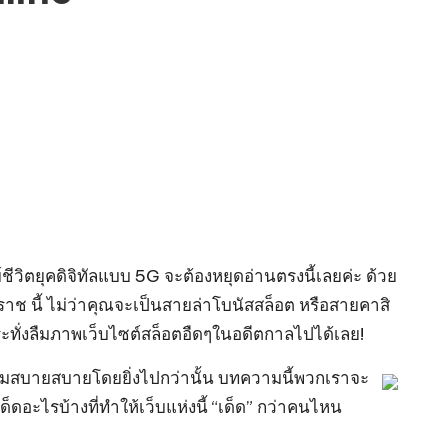
ชีวิตยุคดิจิทัลแบบ 5G จะต้องหยุดอ่านตรงนี้เลยค่ะ ด้วย
ศักราช นี้ ไม่ว่าคุณจะเป็นสายล่าโบนัสสล็อต หรือสายคาสิ
 กระทั่งลืมภาพเว็บไซต์สล็อตอืดๆในอดีตกาลไปได้เลย!
ักความสบายสบายโดยยิ่งไปกว่านั้น บทความนี้พวกเราจะ
็ดอะไรบ้างที่ทำให้เว็บแห่งนี้ “เด็ด” กว่าคนไหน