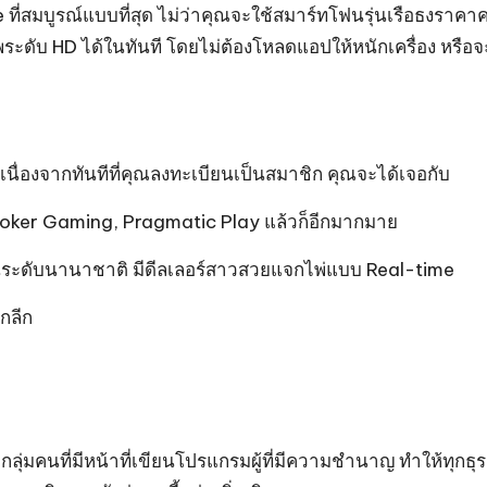
สมบูรณ์แบบที่สุด ไม่ว่าคุณจะใช้สมาร์ทโฟนรุ่นเรือธงราคาครึ่
าพระดับ HD ได้ในทันที โดยไม่ต้องโหลดแอปให้หนักเครื่อง หร
เนื่องจากทันทีที่คุณลงทะเบียนเป็นสมาชิก คุณจะได้เจอกับ
 Joker Gaming, Pragmatic Play แล้วก็อีกมากมาย
นระดับนานาชาติ มีดีลเลอร์สาวสวยแจกไพ่แบบ Real-time
กลีก
่มคนที่มีหน้าที่เขียนโปรแกรมผู้ที่มีความชำนาญ ทำให้ทุกธุรก