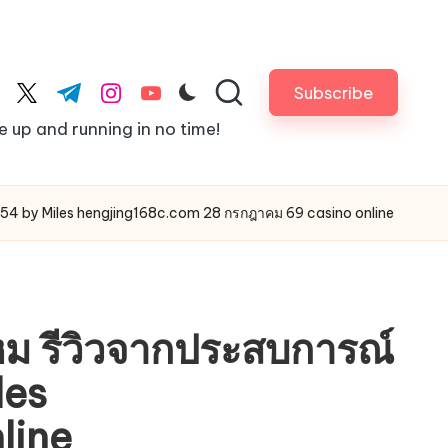
Subscribe
cebook.com
twitter.com
t.me
instagram.com
youtube.com
e up and running in no time!
op 54 by Miles hengjing168c.com 28 กรกฎาคม 69 casino online
ไหม รีวิวจากประสบการณ์
les
line