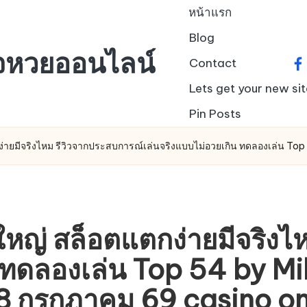
หน้าแรก
Blog
วจหวยออนไลน์
Contact
fa
Lets get your new sit
Pin Posts
กง่ายมีจริงไหม รีวิวจากประสบการณ์เล่นจริงแบบไม่อวยเกิน ทดลองเล่น T
บใหญ่ สล็อตแตกง่ายมีจริง
น ทดลองเล่น Top 54 by Mi
 กรกฎาคม 69 casino on