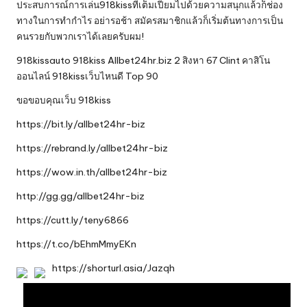
ประสบการณ์การเล่น918kissที่เต็มเปี่ยมไปด้วยความสนุกแล้วก็ช่อง
ทางในการทำกำไร อย่ารอช้า สมัครสมาชิกแล้วก็เริ่มต้นทางการเป็น
คนรวยกับพวกเราได้เลยครับผม!
918kissauto 918kiss Allbet24hr.biz 2 สิงหา 67 Clint คาสิโน
ออนไลน์ 918kissเว็บไหนดี Top 90
ขอขอบคุณเว็บ
918kiss
https://bit.ly/allbet24hr-biz
https://rebrand.ly/allbet24hr-biz
https://wow.in.th/allbet24hr-biz
http://gg.gg/allbet24hr-biz
https://cutt.ly/teny6866
https://t.co/bEhmMmyEKn
https://shorturl.asia/Jazqh