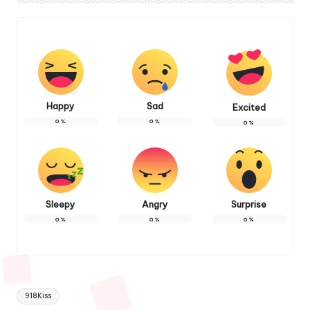
Happy
Sad
Excited
0
%
0
%
0
%
Sleepy
Angry
Surprise
0
%
0
%
0
%
Tags:
918Kiss