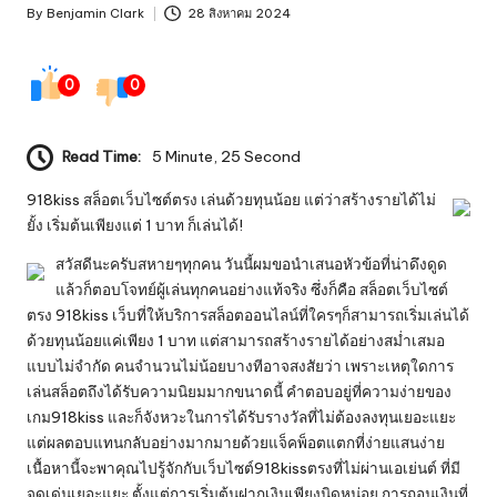
By
Benjamin Clark
28 สิงหาคม 2024
Posted
by
0
0
Read Time:
5 Minute, 25 Second
918kiss สล็อตเว็บไซต์ตรง เล่นด้วยทุนน้อย แต่ว่าสร้างรายได้ไม่
ยั้ง เริ่มต้นเพียงแต่ 1 บาท ก็เล่นได้!
สวัสดีนะครับสหายๆทุกคน วันนี้ผมขอนำเสนอหัวข้อที่น่าดึงดูด
แล้วก็ตอบโจทย์ผู้เล่นทุกคนอย่างแท้จริง ซึ่งก็คือ สล็อตเว็บไซต์
ตรง 918kiss เว็บที่ให้บริการสล็อตออนไลน์ที่ใครๆก็สามารถเริ่มเล่นได้
ด้วยทุนน้อยแค่เพียง 1 บาท แต่สามารถสร้างรายได้อย่างสม่ำเสมอ
แบบไม่จำกัด คนจำนวนไม่น้อยบางทีอาจสงสัยว่า เพราะเหตุใดการ
เล่นสล็อตถึงได้รับความนิยมมากขนาดนี้ คำตอบอยู่ที่ความง่ายของ
เกม918kiss และก็จังหวะในการได้รับรางวัลที่ไม่ต้องลงทุนเยอะแยะ
แต่ผลตอบแทนกลับอย่างมากมายด้วยแจ็คพ็อตแตกที่ง่ายแสนง่าย
เนื้อหานี้จะพาคุณไปรู้จักกับเว็บไซต์918kissตรงที่ไม่ผ่านเอเย่นต์ ที่มี
จุดเด่นเยอะแยะ ตั้งแต่การเริ่มต้นฝากเงินเพียงนิดหน่อย การถอนเงินที่