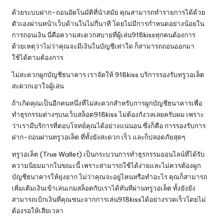
ด้วยระบบฝาก-ถอนอัตโนมัติที่นำสมัย คุณสามารถทำรายการได้ด้วย
ตัวเองผ่านหน้าเว็บด้านในไม่กี่นาที โดยไม่มีการกำหนดอย่างน้อยใน
การถอนเงิน นี่คือความสะดวกสบายที่ผู้เล่น918kissทุกคนต้องการ
ด้วยเหตุว่าไม่ว่าคุณจะมีเงินในบัญชีเท่าใด ก็สามารถถอนออกมา
ใช้ได้ตามต้องการ
ไม่สะดวกผูกบัญชีธนาคาร เราจัดให้
918kiss
บริการรองรับทรูวอเล็ต
สะดวกเอาใจผู้เล่น
ถ้าเกิดคุณเป็นอีกคนหนึ่งที่ไม่สะดวกสำหรับการผูกบัญชีธนาคารเพื่อ
ทำธุรกรรมต่างๆบนเว็บสล็อต918kiss ไม่ต้องกังวลเลยครับผม เพราะ
ว่าเรามีบริการที่ตอบโจทย์คุณได้อย่างแน่นอน ซึ่งก็คือ การรองรับการ
ฝาก-ถอนผ่านทรูวอเล็ต ที่ทั้งยังสะดวก เร็ว และก็ปลอดภัยสุดๆ
ทรูวอเล็ต (True Wallet) เป็นกระบวนการทำธุรกรรมออนไลน์ที่ได้รับ
ความนิยมมากในขณะนี้ เพราะสามารถใช้ได้ง่ายและไม่ควรต้องผูก
บัญชีธนาคารให้ยุ่งยาก ไม่ว่าคุณจะอยู่ไหนหรือทำอะไร คุณก็สามารถ
เพิ่มเติมเงินเข้าเล่นเกมสล็อตกับเราได้ทันทีผ่านทรูวอเล็ต ทั้งยังยัง
สามารถเบิกเงินที่คุณชนะจากการเล่น918kissได้อย่างรวดเร็วโดยไม่
ต้องรอให้เสียเวลา