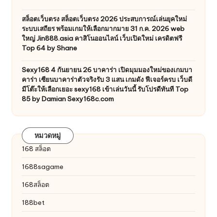
สล็อตเว็บตรง สล็อตเว็บตรง 2026 ประสบการณ์เล่นยุคใหม่
ระบบเสถียร พร้อมเกมให้เลือกมากมาย 31 ก.ค. 2026 web
ใหญ่ Jin888.asia คาสิโนออนไลน์ เว็บเปิดใหม่ เครดิตฟรี
Top 64 by Shane
Sexy168 4 กันยายน 26 บาคาร่า เปิดมุมมองใหม่ของเกมบา
คาร่า เซียนบาคาร่าตัวจริงรับ 3 แสน เกมดัง ฟีเจอร์ครบ เว็บดี
มีโต๊ะให้เลือกเยอะ sexy168 เข้าเล่นวันนี้ รับโปรดีทันที Top
85 by Damian Sexy168c.com
หมวดหมู่
168 สล็อต
1688sagame
168สล็อต
188bet