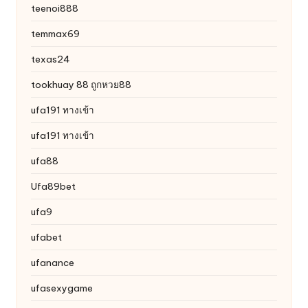
teenoi888
temmax69
texas24
tookhuay 88 ถูกหวย88
ufa191 ทางเข้า
ufa191 ทางเข้า
ufa88
Ufa89bet
ufa9
ufabet
ufanance
ufasexygame