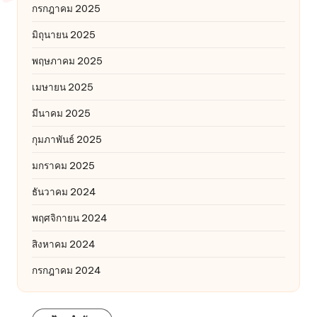
กรกฎาคม 2025
มิถุนายน 2025
พฤษภาคม 2025
เมษายน 2025
มีนาคม 2025
กุมภาพันธ์ 2025
มกราคม 2025
ธันวาคม 2024
พฤศจิกายน 2024
สิงหาคม 2024
กรกฎาคม 2024