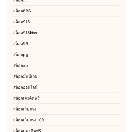
สล็อต888
สล็อต918
สล็อต918kiss
สล็อต99
สล็อตpg
สล็อตxo
สล็อตมันนี่เกม
สล็อตออนไลน์
สล็อตเครดิตฟรี
สล็อตเว็บตรง
สล็อตเว็บตรง 168
สล็อตเเครดิตฟรี