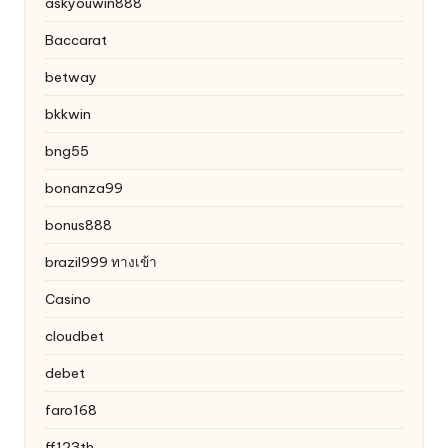
askyouwin888
Baccarat
betway
bkkwin
bng55
bonanza99
bonus888
brazil999 ทางเข้า
Casino
cloudbet
debet
faro168
ff123th