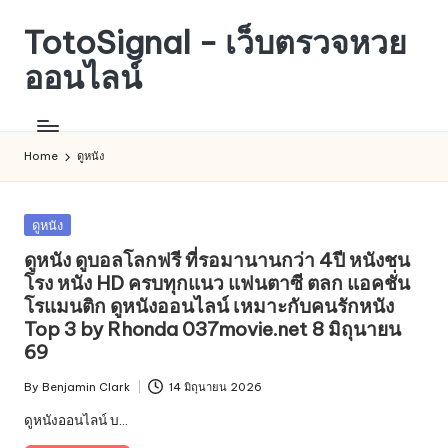
TotoSignal - เว็บตรวจหวย
ออนไลน์
Home
ดูหนัง
Posted
ดูหนัง
in
ดูหนัง ดูบอลโลกฟรี ที่รอมานานกว่า 4ปี หนังชน
โรง หนัง HD ครบทุกแนว แฟนตาซี ตลก แอคชั่น
โรแมนติก ดูหนังออนไลน์ เหมาะกับคนรักหนัง
Top 3 by Rhonda 037movie.net 8 มิถุนายน
69
By
Benjamin Clark
14 มิถุนายน 2026
Posted
by
ดูหนังออนไลน์ บ…