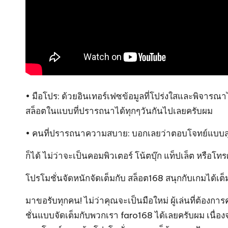
• มือโปร: ด้วยอินเทอร์เฟซข้อมูลที่โปร่งใสและพิจารณา
สล็อตในแบบที่ปรารถนาได้ทุกๆวันกันไปเลยครับผม
• คนที่ปรารถนาความสบาย: บอกเลยว่าตอบโจทย์แบบสุด
ก็ได้ ไม่ว่าจะเป็นคอมพิวเตอร์ โน้ตบุ๊ก แท็ปเล็ต หรือโท
โปรโมชั่นจัดหนักจัดเต็มกับ สล็อต168 สนุกกับเกมได้เต็มท
มาขอรับทุกคน! ไม่ว่าคุณจะเป็นมือใหม่ ผู้เล่นที่ต
ชั่นแบบจัดเต็มกับพวกเรา faro168 ได้เลยครับผม เนื่อง