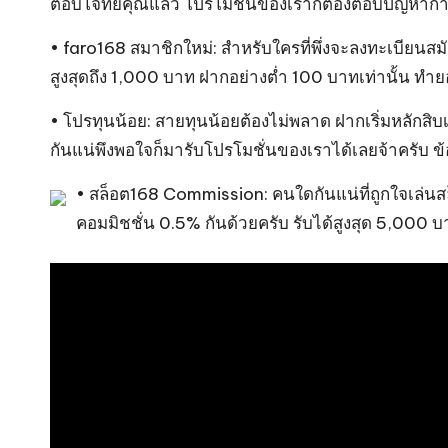
ตอบโจทย์คุณแล้ว โปรโมชั่นของเราก็ต้องตอบปัญหาการ
• faro168 สมาชิกใหม่: สำหรับใครที่พึ่งจะลงทะเบียนส
สูงสุดถึง 1,000 บาท ฝากอย่างต่ำ 100 บาทเท่านั้น ทำย
• โปรทุนน้อย: สายทุนน้อยต้องไม่พลาด ฝากเริ่มหลักสิบ
กันแน่พึงพอใจก็มารับโปรโมชั่นของเราได้เลยจ้าครับ ข้
• สล็อต168 Commission: คนใดกันแน่ที่ถูกใจเล่นสล็
คอมมิชชั่น 0.5% กันด้วยครับ รับได้สูงสุด 5,000 บา