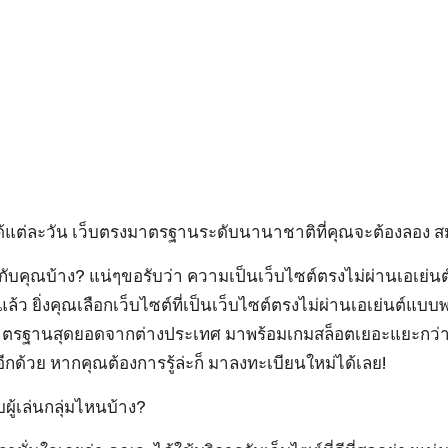
ได้แต่ละวัน เว็บตรงมาตรฐานระดับนานาชาติที่คุณจะต้องลอง ส
บคุณบ้าง? แน่ๆขอรับว่า ความเป็นเว็บไซต์ตรงไม่ผ่านเอเย่นต
ว ยิ่งคุณเลือกเว็บไซต์ที่เป็นเว็บไซต์ตรงไม่ผ่านเอเย่นต์แบบพว
าตรฐานสุดยอดจากต่างประเทศ มาพร้อมเกมสล็อตเยอะแยะกว่า 3
ีกด้วย หากคุณต้องการรู้ล่ะก็ มาลงทะเบียนใหม่ได้เลย!
ผู้เล่นกลุ่มไหนบ้าง?