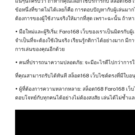
แน่ๆนะครับว่า ถ้าหากคุณเลือกใช้บริการกับ สล็อต168 เรา
ข้อหนึ่งที่ขาดไม่ได้เลยก็คือ การตอบปัญหากับผู้เล่น
ต้องการของผู้ใช้งานจริงให้มากที่สุด เพราะฉะนั้น ถ้าห
• มือใหม่และผู้ริเริ่ม: Faro168 เว็บของเราเป็นมิตรก
จำเป็นที่จะต้องใช้เงินจริง เรียนรู้กติกาได้อย่างมาก 
การเล่นของคุณอีกด้วย
• คนที่ปรารถนาความปลอดภัย: จะมีอะไรดีไปกว่าการใช้
ที่คุณสามารถรับได้ทันที
สล็อต168
เว็บไซต์ตรงที่มีใบอ
• ผู้ที่ต้องการความหลากหลาย:
สล็อต168
Faro168 เว็บ
ตอบโจทย์กับทุกคนได้อย่างไม่ต้องสงสัย เล่นได้ไม่ซ้