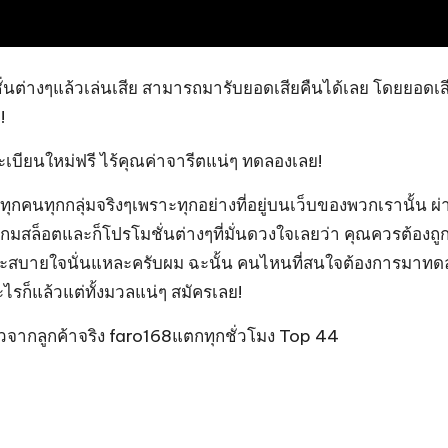
มชั่นต่างๆแล้วเล่นเสีย สามารถมารับยอดเสียคืนได้เลย โดยยอดเ
!
ทะเบียนใหม่ฟรี ไร้คุณค่าจารีตแน่ๆ ทดลองเลย!
นทุกคนทุกกลุ่มจริงๆเพราะทุกอย่างที่อยู่บนเว็บของพวกเรานั
กมสล็อตและก็โปรโมชั่นต่างๆที่มั่นดวงใจเลยว่า คุณควรต้องถูกใ
งชอบและสบายใจนั่นแหละครับผม ฉะนั้น คนไหนที่สนใจต้องการมาท
ไรก็แล้วแต่ทั้งมวลแน่ๆ สมัครเลย!
ิวจากลูกค้าจริง faro168แตกทุกชั่วโมง Top 44