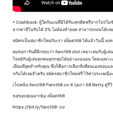
• Cashback: ผู้ใดกันแน่ที่มิได้รับเครดิตฟรีจากโปรโ
จากคาสิโนรับได้ 3% ไม่ต้องทำยอด สามารถถอนได้เลย
สมัครเป็นสมาชิกใหม่กับเรา สล็อต168 ได้แล้ววันนี้ ลง
ผมขอการันตีอีกรอบว่า faro168 slot เหมาะสมกับผู้เล่
โจทย์กับผู้เล่นทุกคนทุกกลุ่มได้อย่างแน่นอน โดยเฉพาะเ
เยี่ยมที่สุดสำหรับคุณ ซึ่งก็คือการเลือกสิ่งที่ตนเอ
กกันได้เลยจ๊าครับ สมัครสมาชิกใหม่ฟรี ไร้ค่าประเพณีอะ
เว็บพนัน faro168 Faro168.co 4 กุมภา 68 Betty ดูรีว
ขอขอบคุณมากby
สล็อต168
https://bit.ly/faro168-co