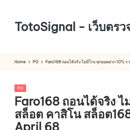
TotoSignal - เว็บตร
Home
PG
Faro168 ถอนได้จริง ไม่มีโกง ทุกยอดฝาก 10% รว
Posted
PG
in
Faro168 ถอนได้จริง ไม
สล็อต คาสิโน สล็อต168
April 68