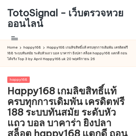
TotoSignal - เว็บตรวจหวย
ออนไลน์
Home
happy168
Happy168 เกมลิขสิทธิ์แท้ ครบทุกการเดิมพัน เครดิตฟรี
188 ระบบทันสมัย ระดับหัวแถว บอล บาคาร่า ยิงปลา สล็อต happy168 แตกดี ถอน
ได้จริง Top 3 by April Happy168.uk 20 พฤศจิกายน 26
Posted
happy168
in
Happy168 เกมลิขสิทธิ์แท้
ครบทุกการเดิมพัน เครดิตฟรี
188 ระบบทันสมัย ระดับหัว
แถว บอล บาคาร่า ยิงปลา
สล็อต happy168 แตกดี ถอน