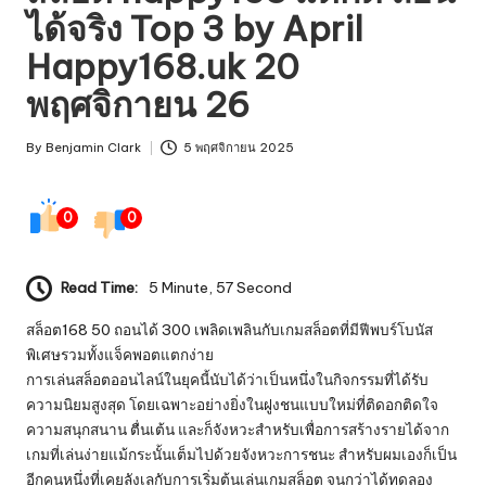
ได้จริง Top 3 by April
Happy168.uk 20
พฤศจิกายน 26
By
Benjamin Clark
5 พฤศจิกายน 2025
Posted
by
0
0
Read Time:
5 Minute, 57 Second
สล็อต168
50 ถอนได้ 300 เพลิดเพลินกับเกมสล็อตที่มีฟีพบร์โบนัส
พิเศษรวมทั้งแจ็คพอตแตกง่าย
การเล่นสล็อตออนไลน์ในยุคนี้นับได้ว่าเป็นหนึ่งในกิจกรรมที่ได้รับ
ความนิยมสูงสุด โดยเฉพาะอย่างยิ่งในฝูงชนแบบใหม่ที่ติดอกติดใจ
ความสนุกสนาน ตื่นเต้น และก็จังหวะสำหรับเพื่อการสร้างรายได้จาก
เกมที่เล่นง่ายแม้กระนั้นเต็มไปด้วยจังหวะการชนะ สำหรับผมเองก็เป็น
อีกคนหนึ่งที่เคยลังเลกับการเริ่มต้นเล่นเกมสล็อต จนกว่าได้ทดลอง