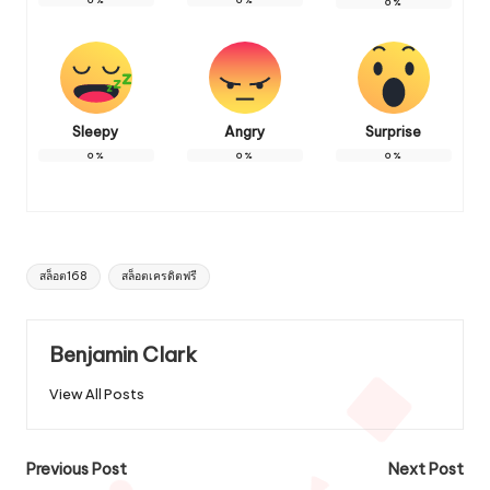
0
%
Sleepy
Angry
Surprise
0
%
0
%
0
%
Tags:
สล็อต168
สล็อตเครดิตฟรี
Benjamin Clark
View All Posts
Post
Previous Post
Next Post