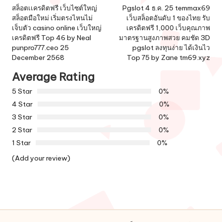
navigation
สล็อตเเครดิตฟรี เว็บไซต์ใหญ่
Pgslot 4 ธ.ค. 25 temmax69
สล็อตมือใหม่ เริ่มตรงไหนไม่
เว็บสล็อตอันดับ 1 ของไทย รับ
เจ็บตัว casino online เว็บใหญ่
เครดิตฟรี 1,000 เว็บคุณภาพ
เครดิตฟรี Top 46 by Neal
มาตรฐานสูงภาพสวย คมชัด 3D
punpro777.ceo 25
pgslot ลงทุนง่าย ได้เงินไว
December 2568
Top 75 by Zane tm69.xyz
Average Rating
5 Star
0%
4 Star
0%
3 Star
0%
2 Star
0%
1 Star
0%
(Add your review)