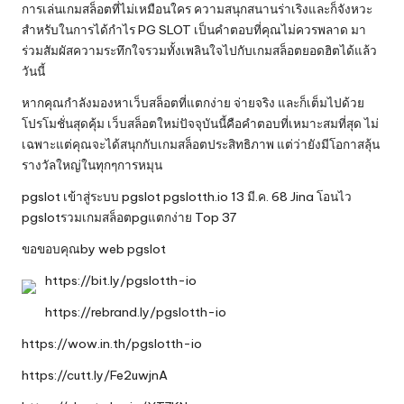
การเล่นเกมสล็อตที่ไม่เหมือนใคร ความสนุกสนานร่าเริงและก็จังหวะ
สำหรับในการได้กำไร PG SLOT เป็นคำตอบที่คุณไม่ควรพลาด มา
ร่วมสัมผัสความระทึกใจรวมทั้งเพลินใจไปกับเกมสล็อตยอดฮิตได้แล้ว
วันนี้
หากคุณกำลังมองหาเว็บสล็อตที่แตกง่าย จ่ายจริง และก็เต็มไปด้วย
โปรโมชั่นสุดคุ้ม เว็บสล็อตใหม่ปัจจุบันนี้คือคำตอบที่เหมาะสมที่สุด ไม่
เฉพาะแต่คุณจะได้สนุกกับเกมสล็อตประสิทธิภาพ แต่ว่ายังมีโอกาสลุ้น
รางวัลใหญ่ในทุกๆการหมุน
pgslot เข้าสู่ระบบ pgslot pgslotth.io 13 มี.ค. 68 Jina โอนไว
pgslot
รวมเกมสล็อตpgแตกง่าย Top 37
ขอขอบคุณby web
pgslot
https://bit.ly/pgslotth-io
https://rebrand.ly/pgslotth-io
https://wow.in.th/pgslotth-io
https://cutt.ly/Fe2uwjnA