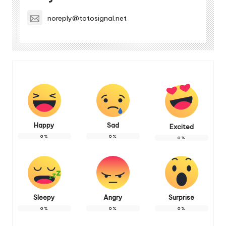
noreply@totosignal.net
Happy
Sad
Excited
0
%
0
%
0
%
Sleepy
Angry
Surprise
0
%
0
%
0
%