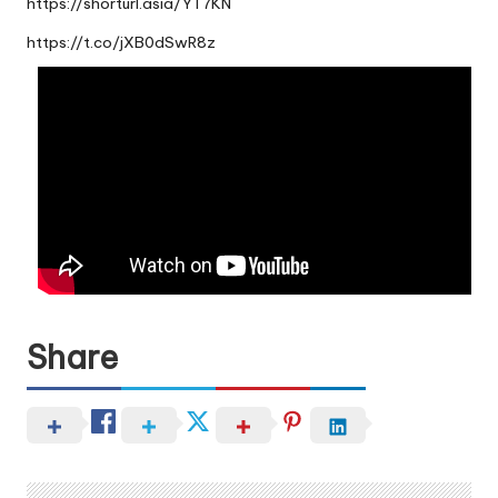
https://shorturl.asia/YT7KN
https://t.co/jXB0dSwR8z
Share