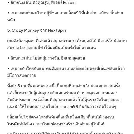
• ลักษณะเด่น: ตัวคูณสูง, ฟีเจอร์ Respin
• เหมาะสมกับคนไหน: ผู้ที่ชอบเกมสล็อต99ที่เล่นง่าย แม้กระนั้นจ่าย
หนัก
5. Crazy Monkey จาก NextSpin
เกมลิงน้อยสุดฮาที่เล่นแล้วสนุกสนานกระทั่งหยุดมิได้ ฟีเจอร์โบนัสแบบ
สุ่มรางวัลของเกมนี้ทำให้ผมตื่นเต้นครั้งใดก็ตามเล่น
• ลักษณะเด่น: โบนัสสุ่มรางวัล, ธีมเกมสุดสวย
• เหมาะกับใครกันแน่: คนที่มองหาเกมสล็อตเว็บตรงที่เล่นเพลินแล้วก็
มีโอกาสแตกง่าย
ทั้งยัง 5 เกมที่ผมเสนอแนะนี้ เป็นเกมที่เล่นง่าย โบนัสแตกหลายครั้ง
แล้วก็เหมาะกับผู้เล่นทุกระดับเลยครับผม ถ้าหากคุณอยากทดลอง
สัมผัสประสบการณ์สล็อตที่สนุกสนานแล้วก็ได้ลุ้นรางวัลใหญ่ ผมขอ
แนะนำให้ไปทดลองเล่นในเว็บ sretthi99 ยืนยันว่าจะติดใจแน่ๆ
สล็อตเว็บไซต์ตรง โทรศัพท์เคลื่อนที่เครื่องเดียวก็เล่นได้ รองรับ
โทรศัพท์มือถือ ภาษาไทย ช่องทางสร้างเงินล้านอยู่ในมือ!