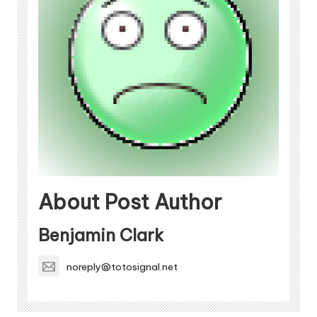
About Post Author
Benjamin Clark
noreply@totosignal.net