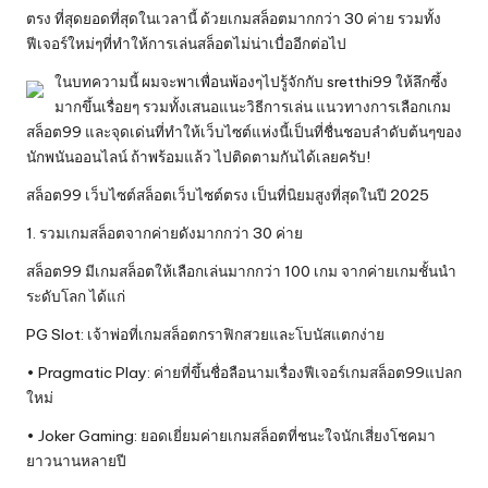
ตรง ที่สุดยอดที่สุดในเวลานี้ ด้วยเกมสล็อตมากกว่า 30 ค่าย รวมทั้ง
ฟีเจอร์ใหม่ๆที่ทำให้การเล่นสล็อตไม่น่าเบื่ออีกต่อไป
ในบทความนี้ ผมจะพาเพื่อนพ้องๆไปรู้จักกับ sretthi99 ให้ลึกซึ้ง
มากขึ้นเรื่อยๆ รวมทั้งเสนอแนะวิธีการเล่น แนวทางการเลือกเกม
สล็อต99 และจุดเด่นที่ทำให้เว็บไซต์แห่งนี้เป็นที่ชื่นชอบลำดับต้นๆของ
นักพนันออนไลน์ ถ้าพร้อมแล้ว ไปติดตามกันได้เลยครับ!
สล็อต99 เว็บไซต์สล็อตเว็บไซต์ตรง เป็นที่นิยมสูงที่สุดในปี 2025
1. รวมเกมสล็อตจากค่ายดังมากกว่า 30 ค่าย
สล็อต99 มีเกมสล็อตให้เลือกเล่นมากกว่า 100 เกม จากค่ายเกมชั้นนำ
ระดับโลก ได้แก่
PG Slot: เจ้าพ่อที่เกมสล็อตกราฟิกสวยและโบนัสแตกง่าย
• Pragmatic Play: ค่ายที่ขึ้นชื่อลือนามเรื่องฟีเจอร์เกมสล็อต99แปลก
ใหม่
• Joker Gaming: ยอดเยี่ยมค่ายเกมสล็อตที่ชนะใจนักเสี่ยงโชคมา
ยาวนานหลายปี