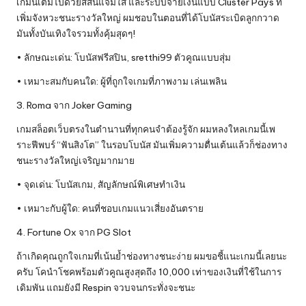
เกมนี้เต็มไปด้วยสีสันแจ่มใส และระบบจ่ายเงินแบบ Cluster Pays ที่
เพิ่มจังหวะชนะรางวัลใหญ่ ผมชอบในตอนที่ได้โบนัสระเบิดลูกกวาด
มันทั้งบันเทิงใจรวมทั้งคุ้มสุดๆ!
• ลักษณะเด่น: โบนัสฟรีสปิน,
sretthi99
ตัวคูณแบบสุ่ม
• เหมาะสมกับคนใด: ผู้ที่ถูกใจเกมที่ภาพงาม เล่นเพลิน
3. Roma จาก Joker Gaming
เกมสล็อตเว็บตรงในตำนานที่ทุกคนจำต้องรู้จัก ผมหลงใหลเกมนี้เพ
ราะฟีพบร์ “ฟันสิงโต” ในรอบโบนัส มันเพิ่มความตื่นเต้นแล้วก็ช่องทาง
ชนะรางวัลใหญ่เจริญมากมาย
• จุดเด่น: โบนัสเกม, สัญลักษณ์พิเศษทำเงิน
• เหมาะกับผู้ใด: คนที่ชอบเกมแนวเสี่ยงอันตราย
4. Fortune Ox จาก PG Slot
ถ้าเกิดคุณถูกใจเกมที่เน้นย้ำช่องทางชนะง่าย ผมขอชี้แนะเกมนี้เลยนะ
ครับ โคนำโชคพร้อมตัวคูณสูงสุดถึง 10,000 เท่าของเงินที่ใช้ในการ
เดิมพัน แถมยังมี Respin จวบจนกระทั่งจะชนะ