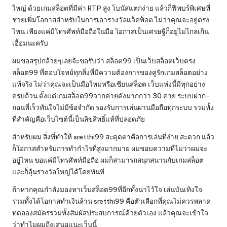
ใหญ่ ด้วยเกมสล็อตที่มีค่า RTP สูง โบนัสแตกง่าย แล้วก็ฟีพบร์พิเศษที่
ช่วยเพิ่มโอกาสสำหรับในการเอารางวัลแจ็คพ็อต ไม่ว่าคุณจะอยู่ตรง
ไหน เพียงแค่มีโทรศัพท์มือถือในมือ โอกาสเป็นเศรษฐีก็อยู่ไม่ไกลเกิน
เอื้อมนะครับ
ผมขอสรุปกล้วยๆเลยจ้ะขอรับว่า สล็อต99 เป็นเว็บสล็อตเว็บตรง
สล็อต99 ที่ตอบโจทย์ทุกสิ่งที่มีความต้องการของคู่รักเกมสล็อตอย่าง
แท้จริง ไม่ว่าคุณจะเป็นมือใหม่หรือเซียนสล็อต เว็บแห่งนี้มีทุกอย่าง
ครบถ้วน ตั้งแต่เกมสล็อต99จากค่ายดังมากกว่า 30 ค่าย ระบบฝาก-
ถอนที่เร็วทันใจไม่มีข้อจำกัด รองรับการเล่นผ่านมือถือทุกระบบ รวมทั้ง
ที่สำคัญคือเว็บไซต์นี้เป็นลิขสิทธิ์แท้ที่ปลอดภัย
สำหรับผม สิ่งที่ทำให้ sretthi99 สะดุดตาคือการเล่นที่ง่าย สะดวก แล้ว
ก็โอกาสสำหรับการทำกำไรที่สูงมากมาย ผมชอบความที่ไม่ว่าผมจะ
อยู่ไหน ขอแค่มีโทรศัพท์มือถือ ผมก็สามารถสนุกสนานกับเกมสล็อต
และก็ลุ้นรางวัลใหญ่ได้โดยทันที
ถ้าหากคุณกำลังมองหาเว็บสล็อต99ที่อีกทั้งน่าไว้ใจ เล่นบันเทิงใจ
รวมทั้งได้โอกาสทำเงินล้าน sretthi99 คือตัวเลือกที่คุณไม่ควรพลาด
ทดลองสมัครรวมทั้งสัมผัสประสบการณ์ด้วยตัวเอง แล้วคุณจะเข้าใจ
ว่าทำไมผมถึงเสนอแนะเว็บนี้