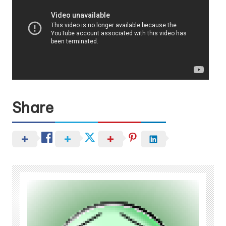
Share