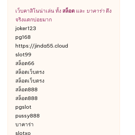
เว็บคาสิโนน่าเล่น ทั้ง
สล็อต
และ
บาคาร่า
ตึง
จริงแตกบ่อยมาก
joker123
pg168
https://jinda55.cloud
slot99
สล็อต66
สล็อตเว็บตรง
สล็อตเว็บตรง
สล็อต888
สล็อต888
pgslot
pussy888
บาคาร่า
slotxo