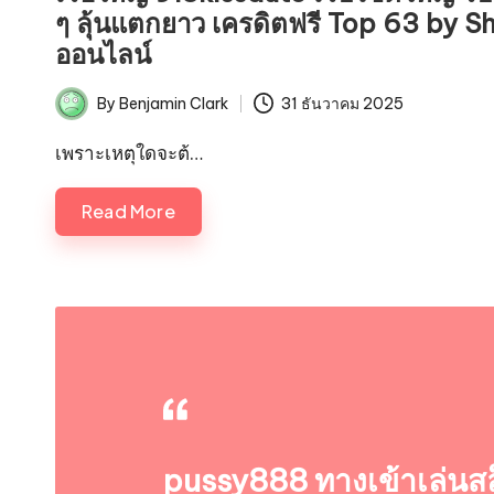
ๆ ลุ้นแตกยาว เครดิตฟรี Top 63 by 
ออนไลน์
By
Benjamin Clark
31 ธันวาคม 2025
Posted
by
เพราะเหตุใดจะต้…
Read More
pussy888 ทางเข้าเล่นสล็