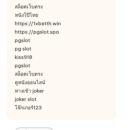
สล็อตเว็บตรง
หนังโป๊ไทย
https://1xbetth.win
https://pgslot.spa
pgslot
pg slot
kiss918
pgslot
สล็อตเว็บตรง
ดูหนังออนไลน์
ทางเข้า joker
joker slot
โจ๊กเกอร์123