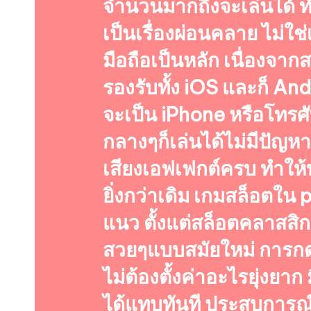
จำนวนมากถึงจะเล่นได้ 
เป็นเรื่องผ่อนคลาย ไม่ใช
มือถือเป็นหลัก เนื่องจา
รองรับทั้ง iOS และก็ An
จะเป็น iPhone หรือโทรศัพ
กลางๆก็เล่นได้ไม่มีปัญห
เสียงเอฟเฟกต์ครบ ทำให
ยิ่งกว่าเดิม เกมสล็อตใน
แนว ตั้งแต่สล็อตคลาสสิ
สวยๆแบบสมัยใหม่ การกดห
ไม่ต้องตั้งค่าอะไรยุ่งย
ได้แทบทันที ประสบการณ์ก