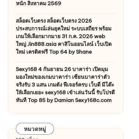
หนัก สิงหาคม 2569
สล็อตเว็บตรง สล็อตเว็บตรง 2026
ประสบการณ์เล่นยุคใหม่ ระบบเสถียร พร้อม
เกมให้เลือกมากมาย 31 ก.ค. 2026 web
ใหญ่ Jin888.asia คาสิโนออนไลน์ เว็บเปิด
ใหม่ เครดิตฟรี Top 64 by Shane
Sexy168 4 กันยายน 26 บาคาร่า เปิดมุม
มองใหม่ของเกมบาคาร่า เซียนบาคาร่าตัว
จริงรับ 3 แสน เกมดัง ฟีเจอร์ครบ เว็บดี มีโต๊ะ
ให้เลือกเยอะ sexy168 เข้าเล่นวันนี้ รับโปรดี
ทันที Top 85 by Damian Sexy168c.com
หมวดหมู่