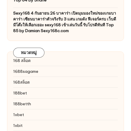
Sexy168 4 กันยายน 26 บาคาร่า เปิดมุมมองใหม่ของเกมบา
คาร่า เซียนบาคาร่าตัวจริงรับ 3 แสน เกมดัง ฟีเจอร์ครบ เว็บดี
มีโต๊ะให้เลือกเยอะ sexy168 เข้าเล่นวันนี้ รับโปรดีทันที Top
85 by Damian Sexy168c.com
หมวดหมู่
168 สล็อต
1688sagame
168สล็อต
188bet
188betth
1xbet
1xbit