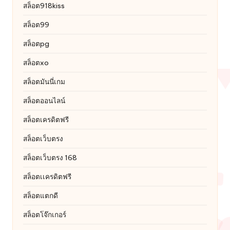
สล็อต918kiss
สล็อต99
สล็อตpg
สล็อตxo
สล็อตมันนี่เกม
สล็อตออนไลน์
สล็อตเครดิตฟรี
สล็อตเว็บตรง
สล็อตเว็บตรง 168
สล็อตเเครดิตฟรี
สล็อตแตกดี
สล็อตโจ๊กเกอร์