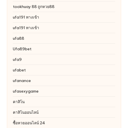
tookhuay 88 ถูกหวย88
ufa191 ทางเข้า
ufa191 ทางเข้า
ufa88
Ufa89bet
ufa9
ufabet
ufanance
ufasexygame
คาสิโน
คาสิโนออนไลน์
ซื้อหวยออนไลน์ 24