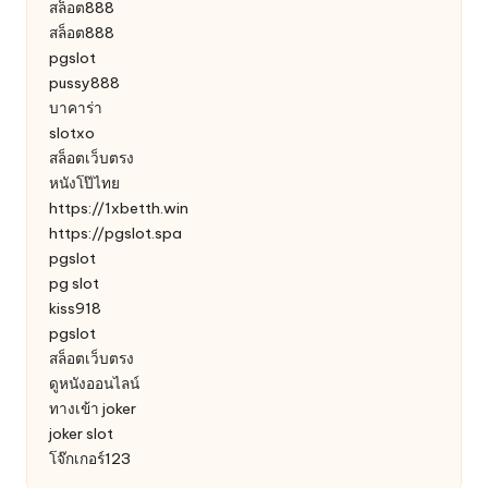
สล็อต888
สล็อต888
pgslot
pussy888
บาคาร่า
slotxo
สล็อตเว็บตรง
หนังโป๊ไทย
https://1xbetth.win
https://pgslot.spa
pgslot
pg slot
kiss918
pgslot
สล็อตเว็บตรง
ดูหนังออนไลน์
ทางเข้า joker
joker slot
โจ๊กเกอร์123