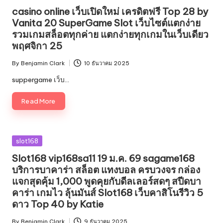
in
casino online เว็บเปิดใหม่ เครดิตฟรี Top 28 by
Vanita 20 SuperGame Slot เว็บไซต์แตกง่าย
รวมเกมสล็อตทุกค่าย แตกง่ายทุกเกมในเว็บเดียว
พฤศจิกา 25
By
Benjamin Clark
10 ธันวาคม 2025
Posted
by
suppergame เว็บ…
Read More
Posted
slot168
in
Slot168 vip168sa11 19 ม.ค. 69 sagame168
บริการบาคาร่า สล็อต แทงบอล ครบวงจร กล่อง
แจกสุดคุ้ม 1,000 พูดคุยกับดีลเลอร์สดๆ สปีดบา
คาร่า เกมไว ลุ้นมันส์ Slot168 เว็บคาสิโนรีวิว 5
ดาว Top 40 by Katie
By
Benjamin Clark
9 ธันวาคม 2025