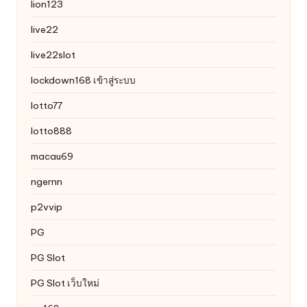
lion123
live22
live22slot
lockdown168 เข้าสู่ระบบ
lotto77
lotto888
macau69
ngernn
p2vvip
PG
PG Slot
PG Slot เว็บใหม่