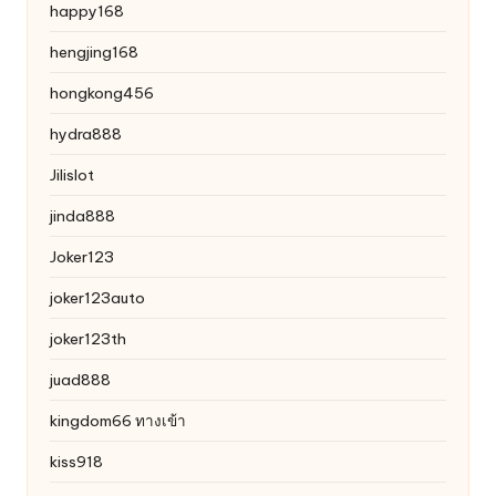
happy168
hengjing168
hongkong456
hydra888
Jilislot
jinda888
Joker123
joker123auto
joker123th
juad888
kingdom66 ทางเข้า
kiss918