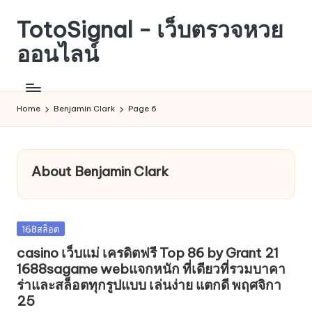
TotoSignal - เว็บตรวจหวย
ออนไลน์
Home
Benjamin Clark
Page 6
About Benjamin Clark
Posted
168สล็อต
in
casino เว็บแม่ เครดิตฟรี Top 86 by Grant 21
1688sagame webแจกหนัก ที่เดียวที่รวมบาคา
ร่าและสล็อตทุกรูปแบบ เล่นง่าย แตกดี พฤศจิกา
25