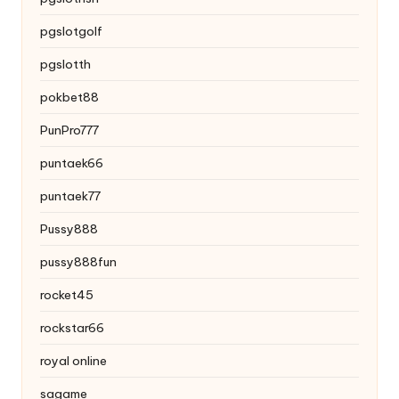
pgslotgolf
pgslotth
pokbet88
PunPro777
puntaek66
puntaek77
Pussy888
pussy888fun
rocket45
rockstar66
royal online
sagame