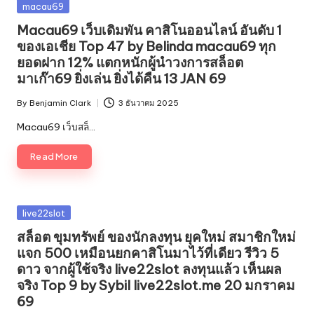
Posted
macau69
in
Macau69 เว็บเดิมพัน คาสิโนออนไลน์ อันดับ 1
ของเอเชีย Top 47 by Belinda macau69 ทุก
ยอดฝาก 12% แตกหนักผู้นำวงการสล็อต
มาเก๊า69 ยิ่งเล่น ยิ่งได้คืน 13 JAN 69
By
Benjamin Clark
3 ธันวาคม 2025
Posted
by
Macau69 เว็บสล็…
Read More
Posted
live22slot
in
สล็อต ขุมทรัพย์ ของนักลงทุน ยุคใหม่ สมาชิกใหม่
แจก 500 เหมือนยกคาสิโนมาไว้ที่เดียว รีวิว 5
ดาว จากผู้ใช้จริง live22slot ลงทุนแล้ว เห็นผล
จริง Top 9 by Sybil live22slot.me 20 มกราคม
69