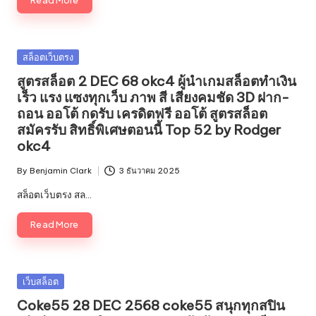
Read More
Posted
สล็อตเว็บตรง
in
สูตรสล็อต 2 DEC 68 okc4 ผู้นำเกมสล็อตทำเงิน
เร็ว แรง แซงทุกเว็บ ภาพ สี เสียงคมชัด 3D ฝาก-
ถอน ออโต้ กดรับ เครดิตฟรี ออโต้ สูตรสล็อต
สมัครรับ สิทธิ์พิเศษตอนนี้ Top 52 by Rodger
okc4
By
Benjamin Clark
3 ธันวาคม 2025
Posted
by
สล็อตเว็บตรง สล…
Read More
Posted
เว็บสล็อต
in
Coke55 28 DEC 2568 coke55 สนุกทุกสปิน