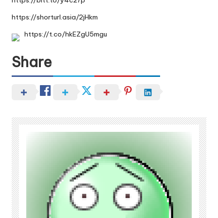
https://bitt.to/y4c27p
https://shorturl.asia/2jHkm
https://t.co/hkEZgU5mgu
Share