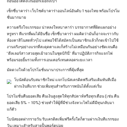
ถอนออโต้ดึงเงินออกเมื่อถึงเป้า
เซ็กซี่บาคาร่า เว็บไซต์บาคาร่าออนไลน์อันดับ 1 ของไทย พร้อมโปรโม
ชั่นมากมาย
ความตรึงใจแรกของ น่าหลงใหลบาคาร่า บรรยากาศที่ผิดแผกอย่าง
หรูหรา ทีแรกที่ผมได้ยินชื่อ เซ็กซี่บาคาร่า ผมคิดว่ามันก็อาจจะราวกับ
ห้องคาสิโนสดทั่วๆไป แต่พอใช้ได้สมัครเป็นสมาชิกแล้วก็กดเข้าไปใช้
งานจริงๆอย่างแรกที่สะดุดตาและก็สร้างไม่เหมือนกันอย่างชัดเจนคือ
“ดีลเลอร์สาวสวยสุดเย้ายวนในชุดบิกินี่” ที่มาปฏิบัติภารกิจแจกไพ่
พร้อมรอยยิ้มรวมทั้งการเอนเตอร์เทนตลอดระยะเวลา
มัดดวงใจด้วยโปรโมชั่นนานาประการที่คุ้มที่สุด
โบนัสต้อนรับสมาชิกใหม่ แจกโบนัสเครดิตฟรีเสริมเติมทันทีเมื่อ
ฝากเงินทีแรก ช่วยเพิ่มทุนสำหรับการพนันได้ตั้งแต่เริ่ม
โปรโมชั่นคืนยอดเสีย คืนเงินสูงสุดให้ทุกสัปดาห์หรือทุกเดือน (เช่น คืน
ยอดเสีย 5% – 10%) ช่วยทำให้ผู้ที่มีช่วงจังหวะไพ่ไม่ดีมีทุนกลับมา
แก้ตัว
โบนัสยอดฝากรายวัน รับเครดิตเพิ่มฟรีครั้งใดก็ตามฝากเงินทีแรกของ
วัน เหมาะสำหรับสายปั้นพอร์ตบ่อย