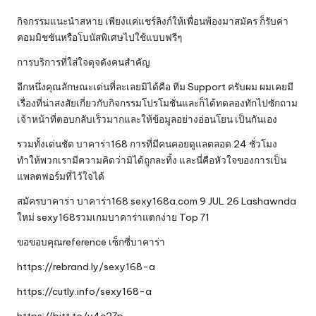
กิจกรรมแนะนำสหาย เพียงแค่แชร์ลิงก์ให้เพื่อนพ้องมาสมัคร ก็รับค่า
คอมมิชชันหรือโบนัสพิเศษไปใช้แบบฟรีๆ
การบริการที่ใส่ใจดุจดังคนสำคัญ
อีกหนึ่งคุณลักษณะเด่นที่ละเลยมิได้คือ ทีม Support ครับผม ผมเคยมี
เรื่องที่น่าสงสัยเกี่ยวกับกิจกรรมโปรโมชั่นและก็ได้ทดลองทักไปซักถาม
เจ้าหน้าที่ตอบกลับเร็วมากและให้ข้อมูลอย่างอ่อนโยน เป็นกันเอง
รวมทั้งเด่นชัด บาคาร่า168 การที่มีคนคอยดูแลตลอด 24 ชั่วโมง
ทำให้พวกเรามีความคิดว่ามิได้ถูกละทิ้ง และนี่คือหัวใจของการเป็น
แพลตฟอร์มที่ไว้ใจได้
สมัครบาคาร่า บาคาร่า168 sexy168a.com 9 JUL 26 Lashawnda
ใหม่ sexy168รวมเกมบาคาร่าแตกง่าย Top 71
ขอขอบคุณreference
เซ็กซี่บาคาร่า
https://rebrand.ly/sexy168-a
https://cutly.info/sexy168-a