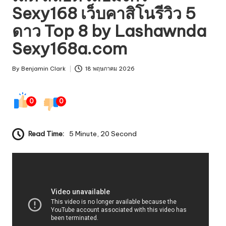
Sexy168 เว็บคาสิโนรีวิว 5
ดาว Top 8 by Lashawnda
Sexy168a.com
By
Benjamin Clark
18 พฤษภาคม 2026
Posted
by
0
0
Read Time:
5 Minute, 20 Second