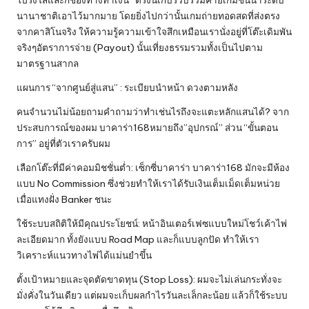
โปร่งใสและก็ช่องทางทำเงิน” ตรงนี้เก็บรวบรวมค่ายเกมชั้นนำระดับ
นานาชาติเอาไว้มากมาย โดยยิ่งไปกว่านั้นเกมถ่ายทอดสดที่ส่งตรง
จากคาสิโนจริง ให้ความรู้ความเข้าใจสึกเหมือนเรานั่งอยู่ที่โต๊ะเดิมพัน
จริงๆอัตราการจ่าย (Payout) นั้นเที่ยงธรรมรวมทั้งเป็นไปตาม
มาตรฐานสากล
แผนการ “จากศูนย์สู่แสน” : ระเบียบนำหน้า ดวงตามหลัง
คนจำนวนไม่น้อยถามคำถามว่าทำเช่นไรถึงจะแตะหลักแสนได้? จาก
ประสบการณ์ของผม บาคาร่า168หมายถึง”อุปกรณ์” ส่วน “ขั้นตอน
การ” อยู่ที่ตัวเราครับผม
เลือกโต๊ะที่มีค่าคอมมิชชั่นต่ำ:
เซ็กซี่บาคาร่า
บาคาร่า168 มักจะมีห้อง
แบบ No Commission ซึ่งช่วยทำให้เราได้รับเงินเต็มเม็ดเต็มหน่วย
เมื่อแทงฝั่ง Banker ชนะ
ใช้ระบบสถิติให้มีคุณประโยชน์: หน้าอินเตอร์เฟซแบบใหม่โชว์เค้าไพ่
ละเอียดมาก ทั้งยังแบบ Road Map และก็แบบลูกปัด ทำให้เรา
วิเคราะห์แนวทางไพ่ได้แม่นยำขึ้น
ตั้งเป้าหมายและจุดตัดขาดทุน (Stop Loss): ผมจะไม่เล่นกระทั่งจะ
มั่งคั่งในวันเดียว แต่ผมจะเก็บผลกำไรวันละเล็กละน้อย แล้วก็ใช้ระบบ