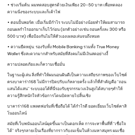
• ช่วงเริ่มต้น: ผมทดสอบสูตรด้วยเงินเพียง 20-50 บาท เพื่อทดลอง
ความนิ่งของระบบและก็เค้าไพ่
• ตอนปั้นพอร์ต: เมื่อเริ่มมีกำไร ระบบไม่มีอย่างน้อยทำให้ผมสามารถ
ถอนผลกำไรออกมาเก็บไว้ก่อน (ยกตัวอย่างเช่น ถอนครั้งละ 300 หรือ
500 บาท) เพื่อป้องกันไม่ให้ตัวเองเผลอเล่นจนถึงหมด
• ความยืดหยุ่น: รองรับทั้ง Mobile Banking รวมทั้ง True Money
Wallet ซึ่งสะดวกมากสำหรับสมัยที่สังคมไม่มีเงินสดอย่างงี้
ความปลอดภัยและก็ความเชื่อมั่น
ในฐานะผู้เล่น สิ่งที่ทำให้ผมนอนฝันดีเป็นความเสถียรภาพของเว็บไซต์
ตรงบาคาร่า168 ไม่มีการปิดปรับแก้หลายครั้ง แล้วก็ที่สำคัญคือ “ถอน
แสนได้แสน” ระบบออโต้ที่นี่รองรับธุรกรรมวงเงินสูงได้สบายๆทำให้
ความรู้สึกหนักใจหัวข้อการโดนบิดหายไปสิ้นเชิง
บาคาร่า168 แพลตฟอร์มที่เชื่อถือได้ ได้กำไรดี ยอดเยี่ยมเว็บไซต์คาสิ
โนออนไลน์
สมัยที่เว็บพนันออนไลน์ผุดขึ้นมาเป็นดอกเห็ด การจะหาพื้นที่ที่ “เชื่อใจ
ได้” จริงๆกลายเป็นเรื่องที่ยากราวกับงมเข็มในห้วงมหาสมุทร ผมเชื่อ