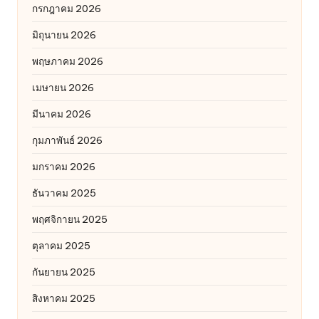
กรกฎาคม 2026
มิถุนายน 2026
พฤษภาคม 2026
เมษายน 2026
มีนาคม 2026
กุมภาพันธ์ 2026
มกราคม 2026
ธันวาคม 2025
พฤศจิกายน 2025
ตุลาคม 2025
กันยายน 2025
สิงหาคม 2025