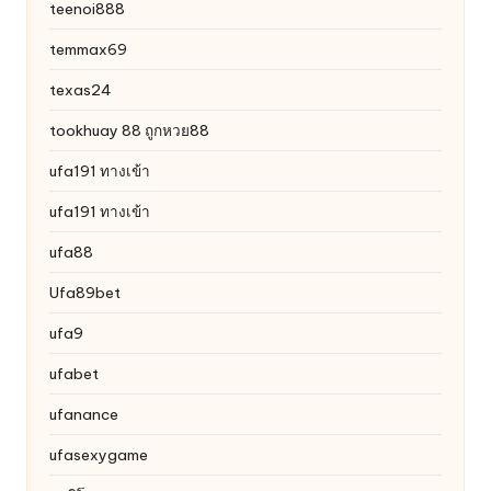
teenoi888
temmax69
texas24
tookhuay 88 ถูกหวย88
ufa191 ทางเข้า
ufa191 ทางเข้า
ufa88
Ufa89bet
ufa9
ufabet
ufanance
ufasexygame