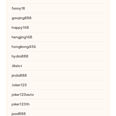
funny18
gaojing888
happy168
hengjing168
hongkong456
hydra888
Jilislot
jinda888
Joker123
joker123auto
joker123th
juad888