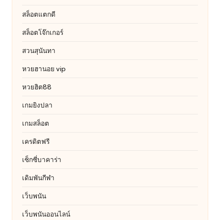
สล็อตแตกดี
สล็อตโจ๊กเกอร์
สวนสุนันทา
หวยฮานอย vip
หวยฮิต88
เกมยิงปลา
เกมสล็อต
เครดิตฟรี
เซ็กซี่บาคาร่า
เดิมพันกีฬา
เว็บพนัน
เว็บพนันออนไลน์