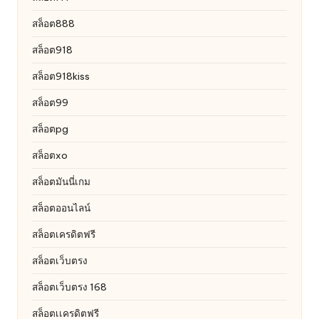
สล็อต888
สล็อต918
สล็อต918kiss
สล็อต99
สล็อตpg
สล็อตxo
สล็อตมันนี่เกม
สล็อตออนไลน์
สล็อตเครดิตฟรี
สล็อตเว็บตรง
สล็อตเว็บตรง 168
สล็อตเเครดิตฟรี