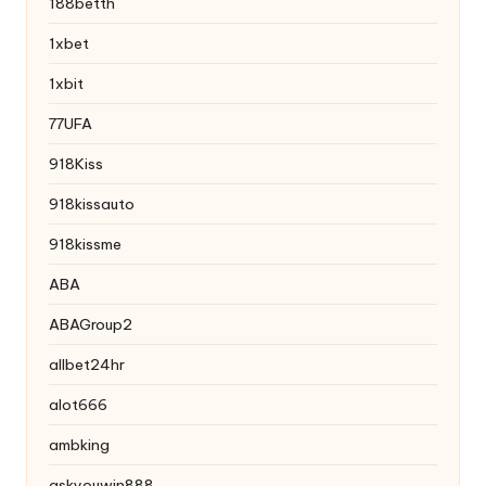
188betth
1xbet
1xbit
77UFA
918Kiss
918kissauto
918kissme
ABA
ABAGroup2
allbet24hr
alot666
ambking
askyouwin888