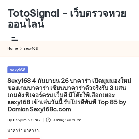
TotoSignal - เว็บตรวจหวย
ออนไลน์
Home
sexy168
Posted
sexy168
in
Sexy168 4 กันยายน 26 บาคาร่า เปิดมุมมองใหม่
ของเกมบาคาร่า เซียนบาคาร่าตัวจริงรับ 3 แสน
เกมดัง ฟีเจอร์ครบ เว็บดี มีโต๊ะให้เลือกเยอะ
sexy168 เข้าเล่นวันนี้ รับโปรดีทันที Top 85 by
Damian Sexy168c.com
By
Benjamin Clark
9 กรกฎาคม 2026
Posted
by
บาคาร่า บาคาร่า…