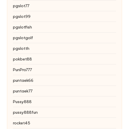
pgslot77
pgslot99
pgslotfish
pgslotgolf
pgslotth
pokbet88
PunPro777
puntaek66
puntaek77
Pussy888
pussy888fun
rocket45