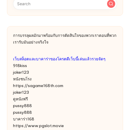
การบรรลุผลมักมาพร้อมกับการตัดสินใจของพวกเราตอนที่พวก
เรารับมันอย่างจริงใจ
เว็บสล็อตและบาคาร่าของโครตดีเว็บนี้เล่นแล้วรวยจัดๆ
918kiss
joker123
หนังชนโรง
https://sagame168th.com
joker123
ดูหนังฟรี
pussy888
pussy888
บาคาร่า168
https://www.pgslot.movie