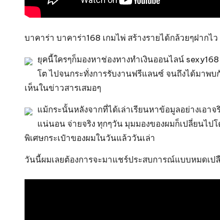
บาคาร่า
บาคาร่า168 เกมไพ่ สร้างรายได้กล้วยๆฝากไว ถอ
ยุคนี้ใครๆก็มองหาช่องทางทำเงินออนไลน์ sexy168 ก
โต ไปจนกระทั่งการรับงานฟรีแลนซ์ จนถึงได้มาพบ
เห็นในข่าวสารเสมอๆ
แม้กระนั้นหลังจากที่ได้เล่าเรียนหาข้อมูลอย่างเอา
แน่นอน จ่ายจริง ทุกๆวัน มุมมองของผมก็เปลี่ยนไปโ
พิเศษกระเป๋าของผมในวันแล้ววันเล่า
วันนี้ผมเลยต้องการจะมาแชร์ประสบการณ์แบบหมดเปลือก