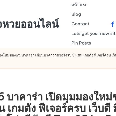
หน้าแรก
Blog
วจหวยออนไลน์
Contact
fa
Lets get your new sit
Pin Posts
หม่ของเกมบาคาร่า เซียนบาคาร่าตัวจริงรับ 3 แสน เกมดัง ฟีเจอร์ครบ เว็บดี
 บาคาร่า เปิดมุมมองใหม่
 เกมดัง ฟีเจอร์ครบ เว็บดี 