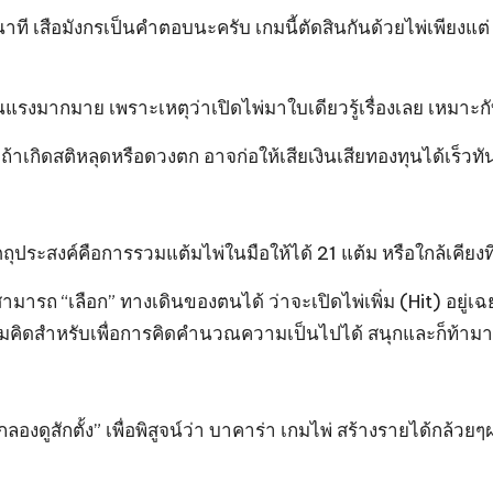
ี เสือมังกรเป็นคำตอบนะครับ เกมนี้ตัดสินกันด้วยไพ่เพียงแต่ “ใ
้นแรงมากมาย เพราะเหตุว่าเปิดไพ่มาใบเดียวรู้เรื่องเลย เหมาะก
ถ้าเกิดสติหลุดหรือดวงตก อาจก่อให้เสียเงินเสียทองทุนได้เร็วทัน
ถุประสงค์คือการรวมแต้มไพ่ในมือให้ได้ 21 แต้ม หรือใกล้เคียงที่
มารถ “เลือก” ทางเดินของตนได้ ว่าจะเปิดไพ่เพิ่ม (Hit) อยู่เ
ามคิดสำหรับเพื่อการคิดคำนวณความเป็นไปได้ สนุกและก็ท้าม
องดูสักตั้ง” เพื่อพิสูจน์ว่า บาคาร่า เกมไพ่ สร้างรายได้กล้วยๆฝ