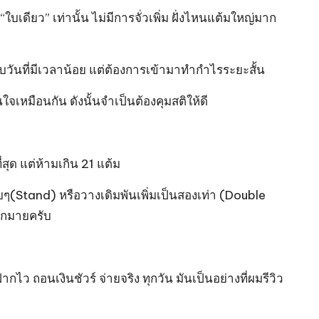
บเดียว” เท่านั้น ไม่มีการจั่วเพิ่ม ฝั่งไหนแต้มใหญ่มาก
ับวันที่มีเวลาน้อย แต่ต้องการเข้ามาทำกำไรระยะสั้น
ใจเหมือนกัน ดังนั้นจำเป็นต้องคุมสติให้ดี
สุด แต่ห้ามเกิน 21 แต้ม
ฉยๆ(Stand) หรือวางเดิมพันเพิ่มเป็นสองเท่า (Double
ากมายครับ
ากไว ถอนเงินชัวร์ จ่ายจริง ทุกวัน มันเป็นอย่างที่ผมรีวิว