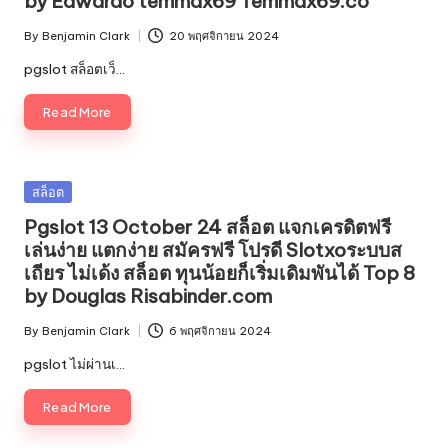
by Edwardo temmax69 Temmax69.co
By
Benjamin Clark
20 พฤศจิกายน 2024
Posted
by
pgslot สล็อตเว็…
Read More
Posted
สล็อต
in
Pgslot 13 October 24 สล็อต แจกเครดิตฟรี
เล่นง่าย แตกง่าย สมัครฟรี โปรดี Slotxoระบบส
เถียร ไม่เด้ง สล็อต ทุนน้อยก็เริ่มเดิมพันได้ Top 8
by Douglas Risabinder.com
By
Benjamin Clark
6 พฤศจิกายน 2024
Posted
by
pgslot ไม่ผ่านเ…
Read More