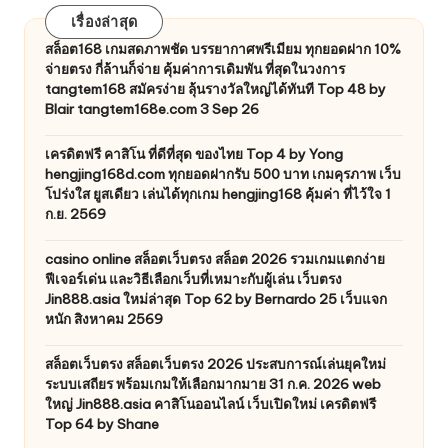
เรื่องล่าสุด
สล็อต168 เกมสดภาพชัด บรรยากาศพรีเมียม ทุกยอดฝาก 10%
จ่ายตรง กี่ล้านก็จ่าย คุ้มค่าการเดิมพัน ที่สุดในวงการ
tangtem168 สมัครง่าย ลุ้นรางวัลใหญ่ได้ทันที Top 48 by
Blair tangtem168e.com 3 Sep 26
เครดิตฟรี คาสิโน ที่ดีที่สุด ของไทย Top 4 by Yong
hengjing168d.com ทุกยอดฝากรับ 500 บาท เกมคุรภาพ เว็บ
โปร่งใส ยูสเดียว เล่นได้ทุกเกม hengjing168 คุ้มค่า ที่ไว้ใจ 1
ก.ย. 2569
casino online สล็อตเว็บตรง สล็อต 2026 รวมเกมแตกง่าย
ฟีเจอร์เด่น และวิธีเลือกเว็บที่เหมาะกับผู้เล่น เว็บตรง
Jin888.asia ใหม่ล่าสุด Top 62 by Bernardo 25 เว็บแจก
หนัก สิงหาคม 2569
สล็อตเว็บตรง สล็อตเว็บตรง 2026 ประสบการณ์เล่นยุคใหม่
ระบบเสถียร พร้อมเกมให้เลือกมากมาย 31 ก.ค. 2026 web
ใหญ่ Jin888.asia คาสิโนออนไลน์ เว็บเปิดใหม่ เครดิตฟรี
Top 64 by Shane