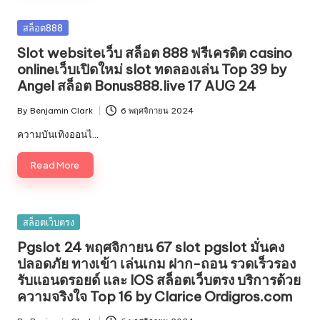
Posted
สล็อต888
in
Slot websiteเว็บ สล็อต 888 ฟรีเครดิต casino
onlineเว็บเปิดใหม่ slot ทดลองเล่น Top 39 by
Angel สล็อต Bonus888.live 17 AUG 24
By
Benjamin Clark
6 พฤศจิกายน 2024
Posted
by
ความบันเทิงออนไ…
Read More
Posted
สล็อตเว็บตรง
in
Pgslot 24 พฤศจิกายน 67 slot pgslot มั่นคง
ปลอดภัย ทางเข้า เล่นเกม ฝาก-ถอน รวดเร็วรอง
รับแอนดรอยด์ และ IOS สล็อตเว็บตรง บริการด้วย
ความจริงใจ Top 16 by Clarice Ordigros.com