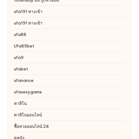
ufa191 ทางเข้า
ufa191 ทางเข้า
ufa88
Ufa89bet
ufa9
ufabet
ufanance
ufasexygame
คาสิโน
คาสิโนออนไลน์
ซื้อหวยออนไลน์ 24
ดูหนัง