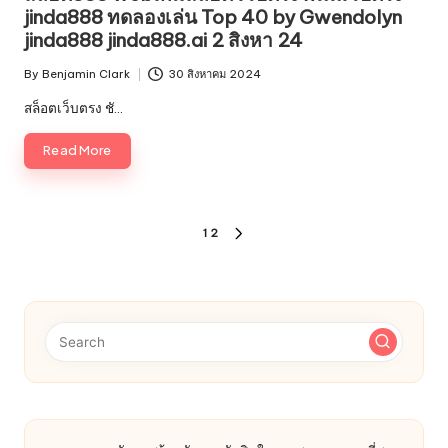
jinda888 ทดลองเล่น Top 40 by Gwendolyn
jinda888 jinda888.ai 2 สิงหา 24
By
Benjamin Clark
30 สิงหาคม 2024
Posted
by
สล็อตเว็บตรง ชั…
Read More
Posts
1
2
NEXT
pagination
PAGE