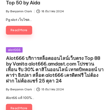
Top 50 by Aida
By
Benjamin Clark
18 ธันวาคม 2024
Posted
by
Pg slot เว็บไซต…
Read More
Posted
alot666
in
Alot666 บริการสล็อตออนไลน์เว็บตรง Top 88
by Vanita alot666.amdast.com โปรชวน
เพื่อน รับ 30% คาสิโนออนไลน์ เทรดบิทคอยน์ บา
คาร่า ยิงปลา สล็อต alot666 เครดิตฟรี ไม่ต้อง
ฝาก ไม่ต้องแชร์ 25 ตุลา 24
By
Benjamin Clark
15 ธันวาคม 2024
Posted
by
Alot66 แท้ 100%…
Read More