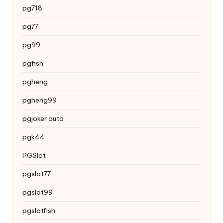
pg718
pg77
pg99
pgfish
pgheng
pgheng99
pgjoker auto
pgk44
PGSlot
pgslot77
pgslot99
pgslotfish