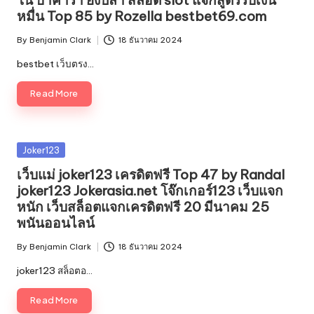
หมื่น Top 85 by Rozella bestbet69.com
By
Benjamin Clark
18 ธันวาคม 2024
Posted
by
bestbet เว็บตรง…
Read More
Posted
Joker123
in
เว็บแม่ joker123 เครดิตฟรี Top 47 by Randal
joker123 Jokerasia.net โจ๊กเกอร์123 เว็บแจก
หนัก เว็บสล็อตแจกเครดิตฟรี 20 มีนาคม 25
พนันออนไลน์
By
Benjamin Clark
18 ธันวาคม 2024
Posted
by
joker123 สล็อตอ…
Read More