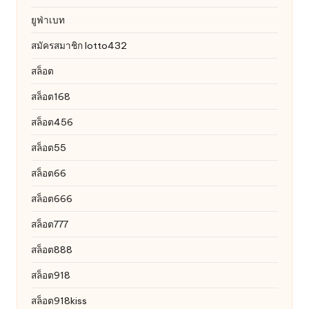
ยูฟ่าเบท
สมัครสมาชิก lotto432
สล็อต
สล็อต168
สล็อต456
สล็อต55
สล็อต66
สล็อต666
สล็อต777
สล็อต888
สล็อต918
สล็อต918kiss