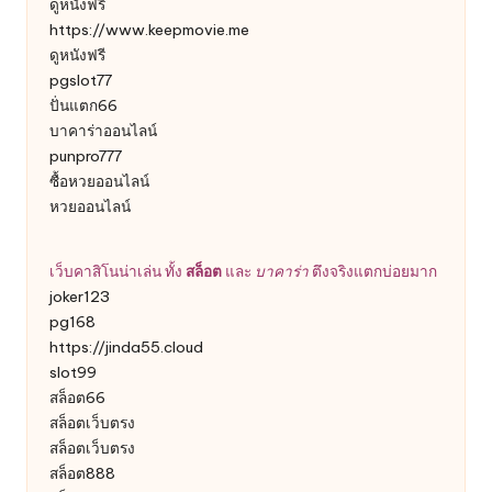
ดูหนังฟรี
https://www.keepmovie.me
ดูหนังฟรี
pgslot77
ปั่นแตก66
บาคาร่าออนไลน์
punpro777
ซื้อหวยออนไลน์
หวยออนไลน์
เว็บคาสิโนน่าเล่น ทั้ง
สล็อต
และ
บาคาร่า
ตึงจริงแตกบ่อยมาก
joker123
pg168
https://jinda55.cloud
slot99
สล็อต66
สล็อตเว็บตรง
สล็อตเว็บตรง
สล็อต888