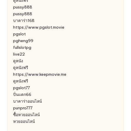
ดูหนังฟรี
pussy888
pussy888
บาคาร่า168
https://www.pgslot.movie
pgslot
pgheng99
fullslotpg
live22
ดูหนัง
ดูหนังฟรี
https://www.keepmovie.me
ดูหนังฟรี
pgslot77
ปั่นแตก66
บาคาร่าออนไลน์
punpro777
ซื้อหวยออนไลน์
หวยออนไลน์