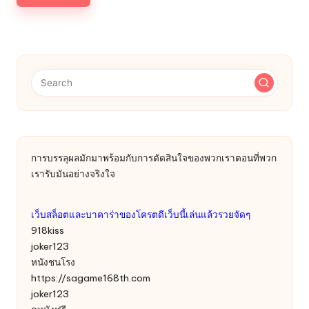
การบรรลุผลมักมาพร้อมกับการตัดสินใจของพวกเราตอนที่พวก
เรารับมันอย่างจริงใจ
เว็บสล็อตและบาคาร่าของโครตดีเว็บนี้เล่นแล้วรวยจัดๆ
918kiss
joker123
หนังชนโรง
https://sagame168th.com
joker123