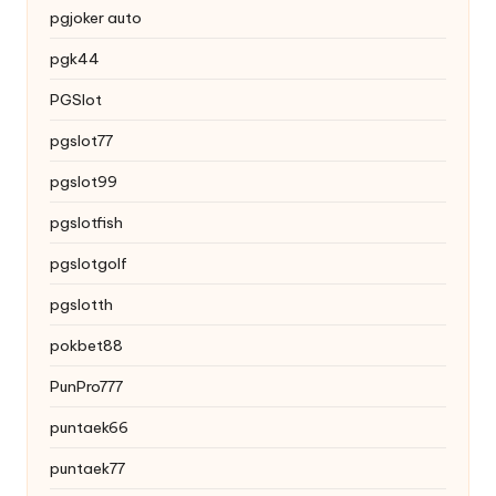
pgjoker auto
pgk44
PGSlot
pgslot77
pgslot99
pgslotfish
pgslotgolf
pgslotth
pokbet88
PunPro777
puntaek66
puntaek77