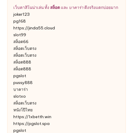
เว็บคาสิโนน่าเล่น ทั้ง
สล็อต
และ
บาคาร่า
ตึงจริงแตกบ่อยมาก
joker123
pg168
https://jinda55.cloud
slot99
สล็อต66
สล็อตเว็บตรง
สล็อตเว็บตรง
สล็อต888
สล็อต888
pgslot
pussy888
บาคาร่า
slotxo
สล็อตเว็บตรง
หนังโป๊ไทย
https://1xbetth.win
https://pgslot.spa
pgslot