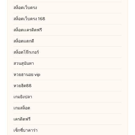
สล็อตเว็บตรง
สล็อตเว็บตรง 168
สล็อตเเครดิตฟรี
สล็อตแตกดี
สล็อตโจ๊กเกอร์
สวนสุนันทา
หวยฮานอย vip
หวยฮิต88
เกมยิงปลา
เกมสล็อต
เครดิตฟรี
เซ็กซี่บาคาร่า