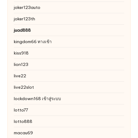
joker123auto
joker123th
juad888
kingdom66 ทางเข้า
kiss918
lion123
live22
live22slot
lockdown168 เข้าสู่ระบบ
lotto77
lotto888
macau69