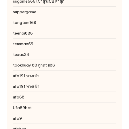
ssgame666 เข้าสู่ระบบ ล่าสุด
suppergame
tangtem168
teenoi888
temmax69
texas24
tookhuay 88 ถูกหวย88
ufa191 ทางเข้า
ufa191 ทางเข้า
ufa88
Ufa89bet
ufa9