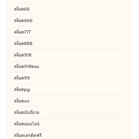
สล็อต66
สล็อต666
สล็อต777
สล็อต888
สล็อต918
สล็อต918kiss
สล็อต99
สล็อตpg
สล็อตxo
สล็อตมันนี่เกม
สล็อตออนไลน์
สล็อตเครดิตฟรี