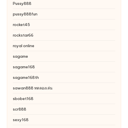
Pussy888
pussy888fun
rocket45
rockstar66
royal online
sagame
sagame168
sagame168th
sawan888 ทดลองเล่น
sbobet168
scr888
sexy168