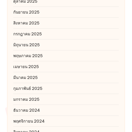
ตุลาคม 2025
กันยายน 2025
สิงหาคม 2025
กรกฎาคม 2025
มิถุนายน 2025
พฤษภาคม 2025
เมษายน 2025
มีนาคม 2025
กุมภาพันธ์ 2025
มกราคม 2025
ธันวาคม 2024
พฤศจิกายน 2024