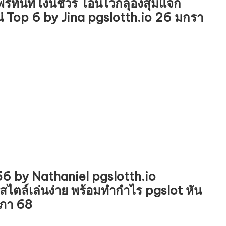
รีทันที เงินชัวร์ โอนไวกลุองสุ่มแจก
 Top 6 by Jina pgslotth.io 26 มกรา
 56 by Nathaniel pgslotth.io
สไตล์เล่นง่าย พร้อมทำกำไร pgslot หัน
มภา 68