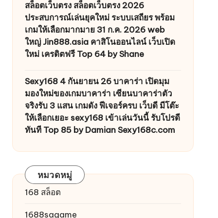
สล็อตเว็บตรง สล็อตเว็บตรง 2026
ประสบการณ์เล่นยุคใหม่ ระบบเสถียร พร้อม
เกมให้เลือกมากมาย 31 ก.ค. 2026 web
ใหญ่ Jin888.asia คาสิโนออนไลน์ เว็บเปิด
ใหม่ เครดิตฟรี Top 64 by Shane
Sexy168 4 กันยายน 26 บาคาร่า เปิดมุม
มองใหม่ของเกมบาคาร่า เซียนบาคาร่าตัว
จริงรับ 3 แสน เกมดัง ฟีเจอร์ครบ เว็บดี มีโต๊ะ
ให้เลือกเยอะ sexy168 เข้าเล่นวันนี้ รับโปรดี
ทันที Top 85 by Damian Sexy168c.com
หมวดหมู่
168 สล็อต
1688sagame