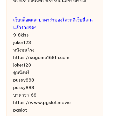
พวกเราตอนที่พวกเรารับมันอย่างจริงใจ
เว็บสล็อตและบาคาร่าของโครตดีเว็บนี้เล่น
แล้วรวยจัดๆ
918kiss
joker123
หนังชนโรง
https://sagame168th.com
joker123
ดูหนังฟรี
pussy888
pussy888
บาคาร่า168
https://www.pgslot.movie
pgslot