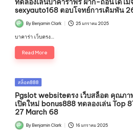
ทดลองเล่นบาคาร่าฟรี ฝาก-ถอนได้ไม่จำ
sexyauto168 ตอบโจทย์การเดิมพัน 
By
Benjamin Clark
25 มกราคม 2025
Posted
by
บาคาร่า เว็บตรง…
Read More
Posted
สล็อต888
in
Pgslot websiteตรง เว็บสล็อต คุณภาพ เ
เปิดใหม่ bonus888 ทดลองเล่น Top 8
27 March 68
By
Benjamin Clark
16 มกราคม 2025
Posted