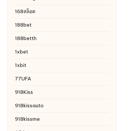
168สล็อต
188bet
188betth
1xbet
1xbit
77UFA
918Kiss
918kissauto
918kissme