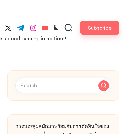
Subscribe
cebook.com
twitter.com
t.me
instagram.com
youtube.com
e up and running in no time!
การบรรลุผลมักมาพร้อมกับการตัดสินใจของ