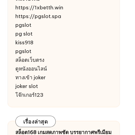
https://1xbetth.win
https://pgslot.spa
pgslot
pg slot
kiss918
pgslot
สล็อตเว็บตรง
ดูหนังออนไลน์
ทางเข้า joker
joker slot
โจ๊กเกอร์123
เรื่องล่าสุด
สล็อต168 เกมสดภาพชัด บรรยากาศพรีเมียม