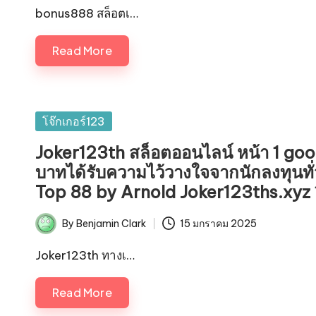
by
bonus888 สล็อตเ…
Read More
Posted
โจ๊กเกอร์123
in
Joker123th สล็อตออนไลน์ หน้า 1 goo
บาทได้รับความไว้วางใจจากนักลงทุนทั่ว
Top 88 by Arnold Joker123ths.xyz 
By
Benjamin Clark
15 มกราคม 2025
Posted
by
Joker123th ทางเ…
Read More