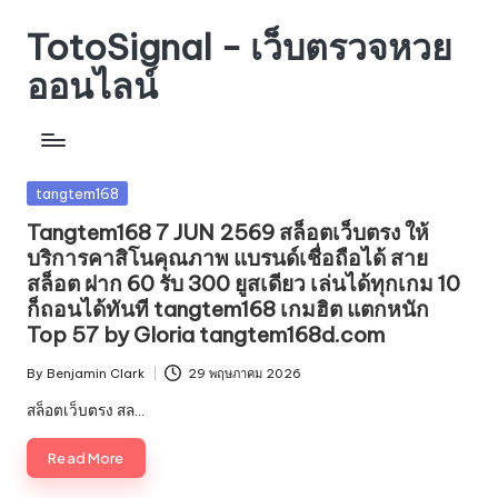
TotoSignal - เว็บตรวจหวย
ออนไลน์
Posted
tangtem168
in
Tangtem168 7 JUN 2569 สล็อตเว็บตรง ให้
บริการคาสิโนคุณภาพ แบรนด์เชื่อถือได้ สาย
สล็อต ฝาก 60 รับ 300 ยูสเดียว เล่นได้ทุกเกม 10
ก็ถอนได้ทันที tangtem168 เกมฮิต แตกหนัก
Top 57 by Gloria tangtem168d.com
By
Benjamin Clark
29 พฤษภาคม 2026
Posted
by
สล็อตเว็บตรง สล…
Read More