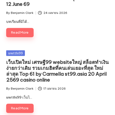
12 June 69
By
Benjamin Clark
24 เมษายน 2026
Posted
by
บทเรียนที่มิได้…
Read More
Posted
sretthi99
in
เว็บเปิดใหม่ เศรษฐี99 websiteใหญ่ สล็อตทำเงิน
ง่ายกว่าเดิม รวมเกมฮิตที่คนเล่นเยอะที่สุด ใหม่
ล่าสุด Top 61 by Carmella st99.asia 20 April
2569 casino online
By
Benjamin Clark
17 เมษายน 2026
Posted
by
sretthi99 เว็บไ…
Read More