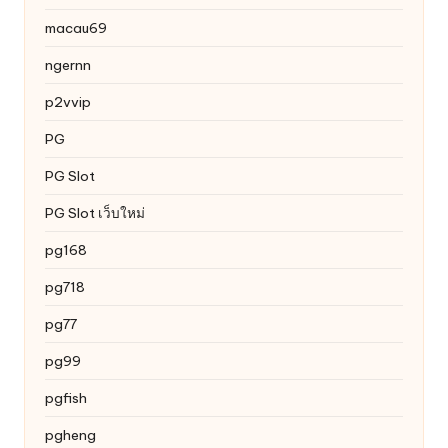
macau69
ngernn
p2vvip
PG
PG Slot
PG Slot เว็บใหม่
pg168
pg718
pg77
pg99
pgfish
pgheng