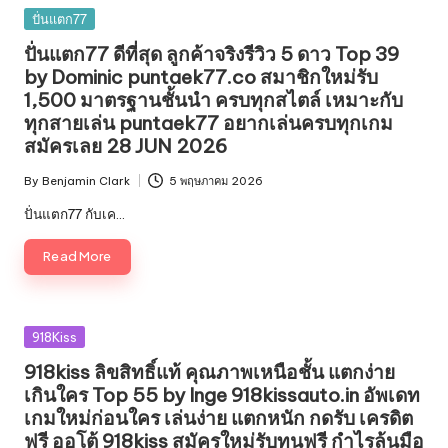
Posted
ปั่นแตก77
in
ปั่นแตก77 ดีที่สุด ลูกค้าจริงรีวิว 5 ดาว Top 39
by Dominic puntaek77.co สมาชิกใหม่รับ
1,500 มาตรฐานชั้นนำ ครบทุกสไตล์ เหมาะกับ
ทุกสายเล่น puntaek77 อยากเล่นครบทุกเกม
สมัครเลย 28 JUN 2026
By
Benjamin Clark
5 พฤษภาคม 2026
Posted
by
ปั่นแตก77 กับเค…
Read More
Posted
918Kiss
in
918kiss ลิขสิทธิ์แท้ คุณภาพเหนือชั้น แตกง่าย
เกินใคร Top 55 by Inge 918kissauto.in อัพเดท
เกมใหม่ก่อนใคร เล่นง่าย แตกหนัก กดรับ เครดิต
ฟรี ออโต้ 918kiss สมัครใหม่รับทุนฟรี กำไรล้นมือ