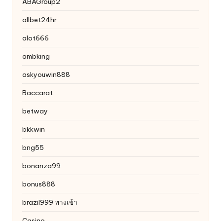
ABAGroup2
allbet24hr
alot666
ambking
askyouwin888
Baccarat
betway
bkkwin
bng55
bonanza99
bonus888
brazil999 ทางเข้า
Casino