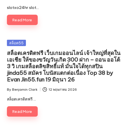
Posted
by
slotxo24hr slot…
Read More
Posted
สล็อต55
in
สล็อตเครดิตฟรี เว็บเกมออนไลน์ เจ้าใหญ่ที่สุดใน
เอเชีย ให้ของขวัญวันเกิด 300 ฝาก – ถอน ออโต้
3 วิ เกมสล็อตลิขสิทธิ์แท้ มั่นใจได้ทุกสปิน
jinda55 สมัคร โบนัสแตกต่อเนื่อง Top 38 by
Evan Jin55.fun 19 มิถุนา 26
By
Benjamin Clark
12 พฤษภาคม 2026
Posted
by
สล็อตเครดิตฟรี …
Read More