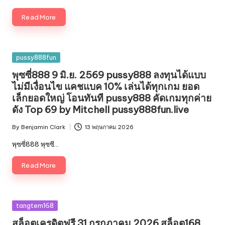
Read More
Posted
pussy888fun
in
พุซซี่888 9 มิ.ย. 2569 pussy888 ลงทุนได้แบบ
ไม่มีเงื่อนไข แคชแบค 10% เล่นได้ทุกเกม ยอด
เล็กยอดใหญ่ โอนทันที pussy888 คัดเกมทุกค่าย
ดัง Top 69 by Mitchell pussy888fun.live
By
Benjamin Clark
13 พฤษภาคม 2026
Posted
by
พุซซี่888 พุซซี…
Read More
Posted
tangtem168
in
สล็อตเครดิตฟรี 31 กรกฎาคม 2026 สล็อต168