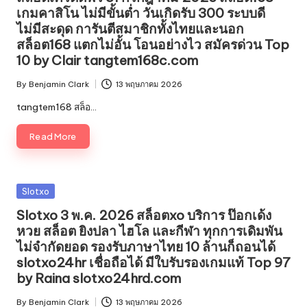
เกมคาสิโน ไม่มีขั้นต่ำ วันเกิดรับ 300 ระบบดี
ไม่มีสะดุด การันตีสมาชิกทั้งไทยและนอก
สล็อต168 แตกไม่อั้น โอนอย่างไว สมัครด่วน Top
10 by Clair tangtem168c.com
By
Benjamin Clark
13 พฤษภาคม 2026
Posted
by
tangtem168 สล็อ…
Read More
Posted
Slotxo
in
Slotxo 3 พ.ค. 2026 สล็อตxo บริการ ป๊อกเด้ง
หวย สล็อต ยิงปลา ไฮโล และกีฬา ทุกการเดิมพัน
ไม่จำกัดยอด รองรับภาษาไทย 10 ล้านก็ถอนได้
slotxo24hr เชื่อถือได้ มีใบรับรองเกมแท้ Top 97
by Raina slotxo24hrd.com
By
Benjamin Clark
13 พฤษภาคม 2026