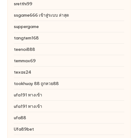
sretthi99
ssgame666 เข้าสู่ระบบ ล่าสุด
suppergame
tangtem168
teenoi888
temmax69
texas24
tookhuay 88 ถูกหวย88
ufa191 ทางเข้า
ufa191 ทางเข้า
ufa88
Ufa89bet