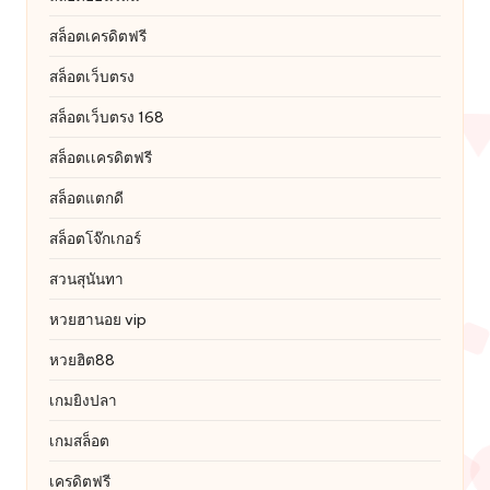
สล็อตเครดิตฟรี
สล็อตเว็บตรง
สล็อตเว็บตรง 168
สล็อตเเครดิตฟรี
สล็อตแตกดี
สล็อตโจ๊กเกอร์
สวนสุนันทา
หวยฮานอย vip
หวยฮิต88
เกมยิงปลา
เกมสล็อต
เครดิตฟรี