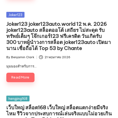
Posted
Joker123
in
Joker123 joker123auto.world 12 พ.ค. 2026
joker123auto สล็อตออโต้ เสถียร ไม่สะดุด รับ
ทรัพย์เต็มๆ โจ๊กเกอร์123 ฟรีเครดิต วันเกิดรับ
300 บาทผู้นำวงการสล็อต joker123auto เปิดมา
นาน เชื่อถือได้ Top 53 by Chante
By
Benjamin Clark
21 พฤษภาคม 2026
Posted
by
มุมมองสำหรับการ…
Read More
Posted
hengjing168
in
เว็บใหญ่ สล็อต168 เว็บใหญ่ สล็อตแตกง่ายมีจริง
ไหม รีวิวจากประสบการณ์เล่นจริงแบบไม่อวยเกิน