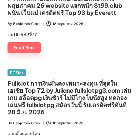
พฤษภาคม 26 website แจกหนัก St99.club
พนัน เว็บแม่ เครดิตฟรี Top 93 by Everett
By
Benjamin Clark
18 พฤษภาคม 2026
Posted
by
sretthi99 สล็อต…
Read More
Posted
PGSlot
in
Fullslot การเงินมั่นคง เหมาะลงทุน ที่สุดใน
เอเชีย Top 72 by Juliane fullslotpg3.com เล่น
เกม สล็อตpg เงินชัวร์ ไม่มีโกง โบนัสสูง ทดลอง
เล่นฟรี fullslotpg สมัครวันนี้ รับเครดิตฟรีทันที
28 มิ.ย. 2026
By
Benjamin Clark
18 พฤษภาคม 2026
Posted
by
เล่นสล็อตออนไลน…