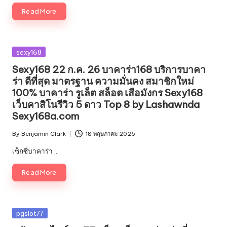
Read More
Posted
sexy168
in
Sexy168 22 ก.ค. 26 บาคาร่า168 บริการบาคา
ร่า ดีที่สุด มาตรฐาน ความมั่นคง สมาชิกใหม่
100% บาคาร่า รูเล็ต สล็อต เสือมังกร Sexy168
เว็บคาสิโนรีวิว 5 ดาว Top 8 by Lashawnda
Sexy168a.com
By
Benjamin Clark
18 พฤษภาคม 2026
Posted
by
เซ็กซี่บาคาร่า …
Read More
Posted
pgslot77
in