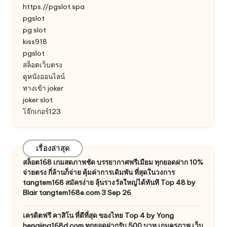
https://pgslot.spa
pgslot
pg slot
kiss918
pgslot
สล็อตเว็บตรง
ดูหนังออนไลน์
ทางเข้า joker
joker slot
โจ๊กเกอร์123
เรื่องล่าสุด
สล็อต168 เกมสดภาพชัด บรรยากาศพรีเมียม ทุกยอดฝาก 10%
จ่ายตรง กี่ล้านก็จ่าย คุ้มค่าการเดิมพัน ที่สุดในวงการ
tangtem168 สมัครง่าย ลุ้นรางวัลใหญ่ได้ทันที Top 48 by
Blair tangtem168e.com 3 Sep 26
เครดิตฟรี คาสิโน ที่ดีที่สุด ของไทย Top 4 by Yong
hengjing168d.com ทุกยอดฝากรับ 500 บาท เกมคุรภาพ เว็บ