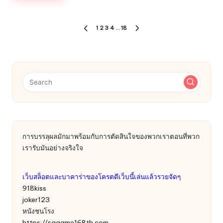
Posts
1
2
3
4
…
18
PREVIOUS
NEXT
pagination
PAGE
PAGE
การบรรลุผลมักมาพร้อมกับการตัดสินใจของพวกเราตอนที่พวก
เรารับมันอย่างจริงใจ
เว็บสล็อตและบาคาร่าของโครตดีเว็บนี้เล่นแล้วรวยจัดๆ
918kiss
joker123
หนังชนโรง
https://sagame168th.com