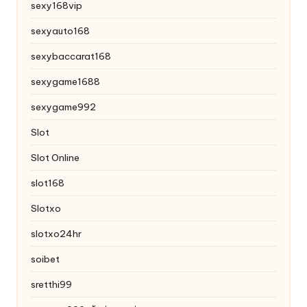
sexy168vip
sexyauto168
sexybaccarat168
sexygame1688
sexygame992
Slot
Slot Online
slot168
Slotxo
slotxo24hr
soibet
sretthi99