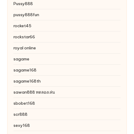
Pussy888
pussy888fun
rocket45
rockstar66
royal online
sagame
sagame168
sagame168th
sawan888 ทดลองเล่น
sbobet168
scr888
sexy168