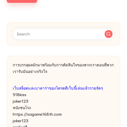
การบรรลุผลมักมาพร้อมกับการตัดสินใจของพวกเราตอนที่พวก
เรารับมันอย่างจริงใจ
เว็บสล็อตและบาคาร่าของโครตดีเว็บนี้เล่นแล้วรวยจัดๆ
918kiss
joker123
หนังชนโรง
https://sagame168th.com
joker123