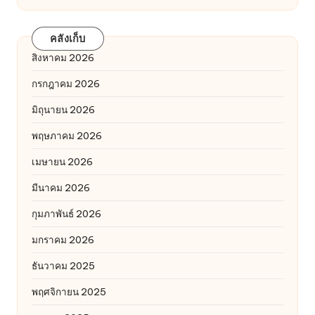
คลังเก็บ
สิงหาคม 2026
กรกฎาคม 2026
มิถุนายน 2026
พฤษภาคม 2026
เมษายน 2026
มีนาคม 2026
กุมภาพันธ์ 2026
มกราคม 2026
ธันวาคม 2025
พฤศจิกายน 2025