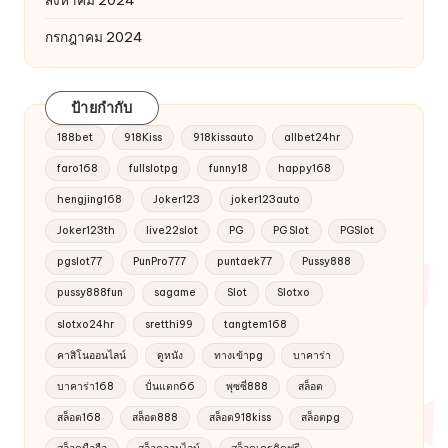
สิงหาคม 2024
กรกฎาคม 2024
ป้ายกำกับ
188bet
918Kiss
918kissauto
allbet24hr
faro168
fullslotpg
funny18
happy168
hengjing168
Joker123
joker123auto
Joker123th
live22slot
PG
PG Slot
PGSlot
pgslot77
PunPro777
puntaek77
Pussy888
pussy888fun
sagame
Slot
Slotxo
slotxo24hr
sretthi99
tangtem168
คาสิโนออนไลน์
ดูหนัง
ทางเข้าpg
บาคาร่า
บาคาร่า168
ปั่นแตก66
พุซซี่888
สล็อต
สล็อต168
สล็อต888
สล็อต918kiss
สล็อตpg