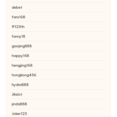
debet
faro168
ff123th
funny18
gaojing888
happy168
hengjing168
hongkong456
hydra888
Jilislot
jinda888
Joker123