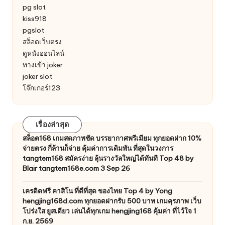
pg slot
kiss918
pgslot
สล็อตเว็บตรง
ดูหนังออนไลน์
ทางเข้า joker
joker slot
โจ๊กเกอร์123
เรื่องล่าสุด
สล็อต168 เกมสดภาพชัด บรรยากาศพรีเมียม ทุกยอดฝาก 10%
จ่ายตรง กี่ล้านก็จ่าย คุ้มค่าการเดิมพัน ที่สุดในวงการ
tangtem168 สมัครง่าย ลุ้นรางวัลใหญ่ได้ทันที Top 48 by
Blair tangtem168e.com 3 Sep 26
เครดิตฟรี คาสิโน ที่ดีที่สุด ของไทย Top 4 by Yong
hengjing168d.com ทุกยอดฝากรับ 500 บาท เกมคุรภาพ เว็บ
โปร่งใส ยูสเดียว เล่นได้ทุกเกม hengjing168 คุ้มค่า ที่ไว้ใจ 1
ก.ย. 2569