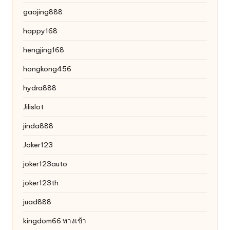
gaojing888
happy168
hengjing168
hongkong456
hydra888
Jilislot
jinda888
Joker123
joker123auto
joker123th
juad888
kingdom66 ทางเข้า