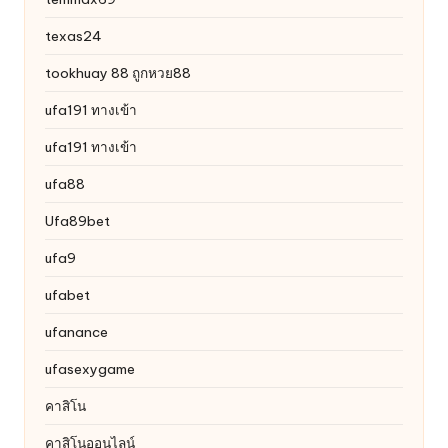
texas24
tookhuay 88 ถูกหวย88
ufa191 ทางเข้า
ufa191 ทางเข้า
ufa88
Ufa89bet
ufa9
ufabet
ufanance
ufasexygame
คาสิโน
คาสิโนออนไลน์