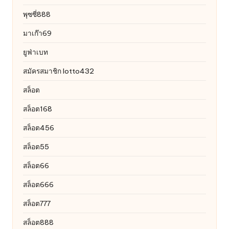
พุซซี่888
มาเก๊า69
ยูฟ่าเบท
สมัครสมาชิก lotto432
สล็อต
สล็อต168
สล็อต456
สล็อต55
สล็อต66
สล็อต666
สล็อต777
สล็อต888