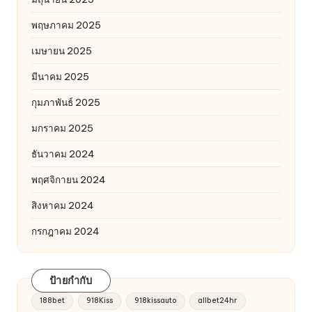
พฤษภาคม 2025
เมษายน 2025
มีนาคม 2025
กุมภาพันธ์ 2025
มกราคม 2025
ธันวาคม 2024
พฤศจิกายน 2024
สิงหาคม 2024
กรกฎาคม 2024
ป้ายกำกับ
188bet
918Kiss
918kissauto
allbet24hr