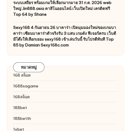
ระบบเสถียร พร้อมเกมให้เลือกมากมาย 31 ก.ค. 2026 web
ใหญ่ Jin888.asia คาสิโนออนไลน์ เว็บเปิดใหม่ เครดิตฟรี
Top 64 by Shane
Sexy168 4 กันยายน 26 บาคาร่า เปิดมุมมองใหม่ของเกมบา
คาร่า เซียนบาคาร่าตัวจริงรับ 3 แสน เกมดัง ฟีเจอร์ครบ เว็บดี
มีโต๊ะให้เลือกเยอะ sexy168 เข้าเล่นวันนี้ รับโปรดีทันที Top
85 by Damian Sexy168c.com
หมวดหมู่
168 สล็อต
1688sagame
168สล็อต
188bet
188betth
1xbet