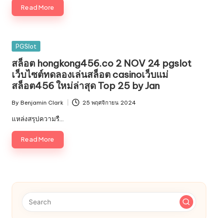
Read More
Posted
PGSlot
in
สล็อต hongkong456.co 2 NOV 24 pgslot
เว็บไซต์ทดลองเล่นสล็อต casinoเว็บแม่
สล็อต456 ใหม่ล่าสุด Top 25 by Jan
By
Benjamin Clark
25 พฤศจิกายน 2024
Posted
by
แหล่งสรุปความรื…
Read More