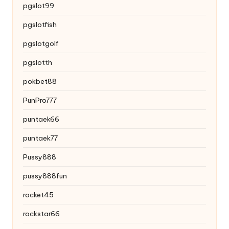
pgslot99
pgslotfish
pgslotgolf
pgslotth
pokbet88
PunPro777
puntaek66
puntaek77
Pussy888
pussy888fun
rocket45
rockstar66