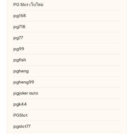
PG Slot เว็บใหม่
pg168
pg718
pg77
pg99
pgfish
pgheng
pgheng99
pgjoker auto
pgk44
PGSlot
pgslot77