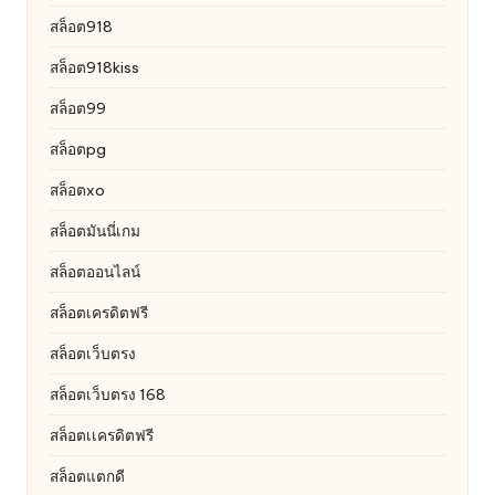
สล็อต918
สล็อต918kiss
สล็อต99
สล็อตpg
สล็อตxo
สล็อตมันนี่เกม
สล็อตออนไลน์
สล็อตเครดิตฟรี
สล็อตเว็บตรง
สล็อตเว็บตรง 168
สล็อตเเครดิตฟรี
สล็อตแตกดี