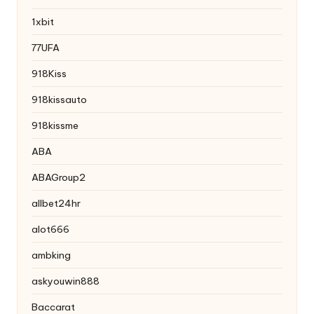
1xbit
77UFA
918Kiss
918kissauto
918kissme
ABA
ABAGroup2
allbet24hr
alot666
ambking
askyouwin888
Baccarat