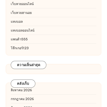
เว็บหวยออนไลน์
เว็บหวยฮานอย
แทงบอล
แทงบอลออนไลน์
แพนด้า555
โจ๊กเกอร์123
ความเห็นล่าสุด
คลังเก็บ
สิงหาคม 2026
กรกฎาคม 2026