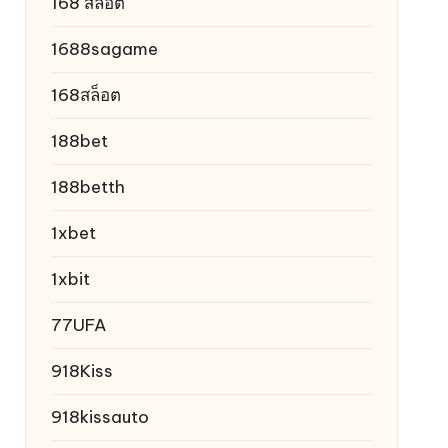
168 สล็อต
1688sagame
168สล็อต
188bet
188betth
1xbet
1xbit
77UFA
918Kiss
918kissauto