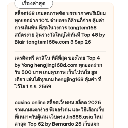
เรื่องล่าสุด
สล็อต168 เกมสดภาพชัด บรรยากาศพรีเมียม
ทุกยอดฝาก 10% จ่ายตรง กี่ล้านก็จ่าย คุ้มค่า
การเดิมพัน ที่สุดในวงการ tangtem168
สมัครง่าย ลุ้นรางวัลใหญ่ได้ทันที Top 48 by
Blair tangtem168e.com 3 Sep 26
เครดิตฟรี คาสิโน ที่ดีที่สุด ของไทย Top 4
by Yong hengjing168d.com ทุกยอดฝาก
รับ 500 บาท เกมคุรภาพ เว็บโปร่งใส ยูส
เดียว เล่นได้ทุกเกม hengjing168 คุ้มค่า ที่
ไว้ใจ 1 ก.ย. 2569
casino online สล็อตเว็บตรง สล็อต 2026
รวมเกมแตกง่าย ฟีเจอร์เด่น และวิธีเลือกเว็บ
ที่เหมาะกับผู้เล่น เว็บตรง Jin888.asia ใหม่
ล่าสุด Top 62 by Bernardo 25 เว็บแจก