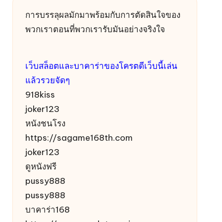
การบรรลุผลมักมาพร้อมกับการตัดสินใจของ
พวกเราตอนที่พวกเรารับมันอย่างจริงใจ
เว็บสล็อตและบาคาร่าของโครตดีเว็บนี้เล่น
แล้วรวยจัดๆ
918kiss
joker123
หนังชนโรง
https://sagame168th.com
joker123
ดูหนังฟรี
pussy888
pussy888
บาคาร่า168