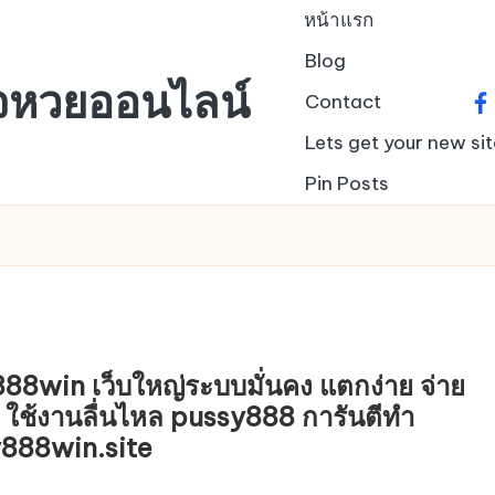
หน้าแรก
Blog
วจหวยออนไลน์
Contact
fa
Lets get your new sit
Pin Posts
win เว็บใหญ่ระบบมั่นคง แตกง่าย จ่าย
กง ใช้งานลื่นไหล pussy888 การันตีทำ
y888win.site