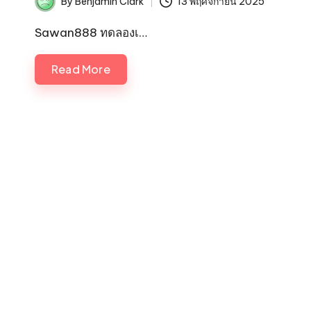
By
Benjamin Clark
13 พฤศจิกายน 2025
Posted
by
Sawan888 ทดลองเ…
Read More