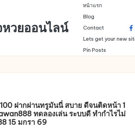
หน้าแรก
Blog
วจหวยออนไลน์
Contact
fa
Lets get your new sit
Pin Posts
0 ฝากผ่านทรูมันนี่ สบาย ดีจนติดหน้า 1
 sawan888 ทดลองเล่น ระบบดี ทำกำไรไม่
88 15 มกรา 69