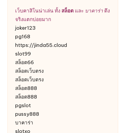
เว็บคาสิโนน่าเล่น ทั้ง
สล็อต
และ
บาคาร่า
ตึง
จริงแตกบ่อยมาก
joker123
pg168
https://jinda55.cloud
slot99
สล็อต66
สล็อตเว็บตรง
สล็อตเว็บตรง
สล็อต888
สล็อต888
pgslot
pussy888
บาคาร่า
slotxo