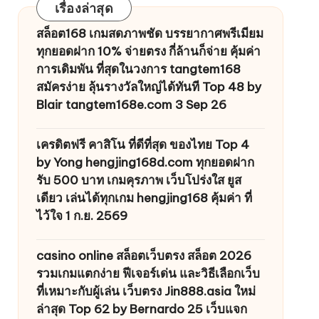
เรื่องล่าสุด
สล็อต168 เกมสดภาพชัด บรรยากาศพรีเมียม
ทุกยอดฝาก 10% จ่ายตรง กี่ล้านก็จ่าย คุ้มค่า
การเดิมพัน ที่สุดในวงการ tangtem168
สมัครง่าย ลุ้นรางวัลใหญ่ได้ทันที Top 48 by
Blair tangtem168e.com 3 Sep 26
เครดิตฟรี คาสิโน ที่ดีที่สุด ของไทย Top 4
by Yong hengjing168d.com ทุกยอดฝาก
รับ 500 บาท เกมคุรภาพ เว็บโปร่งใส ยูส
เดียว เล่นได้ทุกเกม hengjing168 คุ้มค่า ที่
ไว้ใจ 1 ก.ย. 2569
casino online สล็อตเว็บตรง สล็อต 2026
รวมเกมแตกง่าย ฟีเจอร์เด่น และวิธีเลือกเว็บ
ที่เหมาะกับผู้เล่น เว็บตรง Jin888.asia ใหม่
ล่าสุด Top 62 by Bernardo 25 เว็บแจก